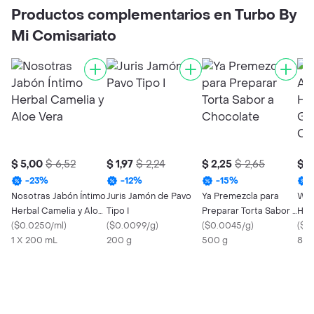
Productos complementarios en Turbo By
Mi Comisariato
$ 5,00
$ 6,52
$ 1,97
$ 2,24
$ 2,25
$ 2,65
$ 0
-
23
%
-
12
%
-
15
%
Nosotras Jabón Íntimo
Juris Jamón de Pavo
Ya Premezcla para
Whi
Herbal Camelia y Aloe
Tipo I
Preparar Torta Sabor a
Húm
Vera
(
$0.0250/ml
)
(
$0.0099/g
)
Chocolate
(
$0.0045/g
)
Sab
(
$0
1 X 200 mL
200 g
500 g
Sal
85 