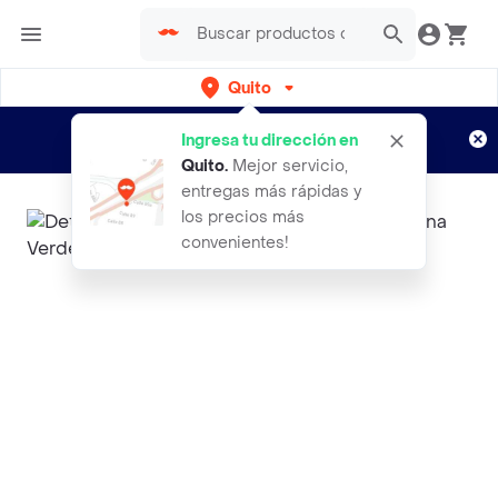
Quito
Regístrate
¿Nuevo en Rappi?
y disfruta de
Ingresa tu dirección en
envíos gratis por semanas
Aplican TyC
Quito
.
Mejor servicio,
entregas más rápidas y
los precios más
convenientes!