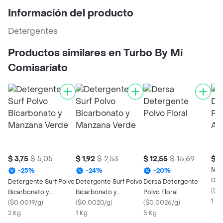
Información del producto
Detergentes
Productos similares en Turbo By Mi
Comisariato
$ 3,75
$ 5,05
$ 1,92
$ 2,53
$ 12,55
$ 15,69
$ 2
Mi 
-
25
%
-
24
%
-
20
%
Det
Detergente Surf Polvo
Detergente Surf Polvo
Dersa Detergente
Anti
(
$0
Bicarbonato y
Bicarbonato y
Polvo Floral
1 X 
Manzana Verde
(
$0.0019/g
)
Manzana Verde
(
$0.0020/g
)
(
$0.0026/g
)
2 Kg
1 Kg
5 Kg