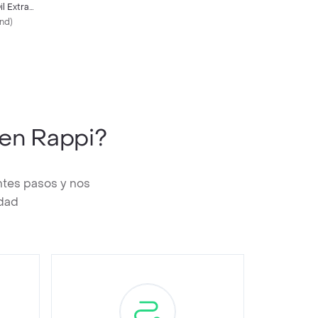
il Extra
und
)
en Rappi?
ntes pasos y nos
edad