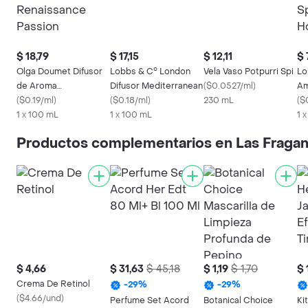
$ 18,79
$ 17,15
$ 12,11
$ 
Olga Doumet Difusor
Lobbs & C° London
Vela Vaso Potpurri Spi
Lo
de Aroma
Difusor Mediterranean
(
$0.0527/ml
)
Am
Renaissance Passion
(
$0.19/ml
)
(
$0.18/ml
)
230 mL
Ho
(
$
1 x 100 mL
1 x 100 mL
1 
Productos complementarios en Las Fragan
$ 4,66
$ 31,63
$ 45,18
$ 1,19
$ 1,70
$ 
Crema De Retinol
-
29
%
-
29
%
(
$4.66/und
)
Perfume Set Acord
Botanical Choice
Ki