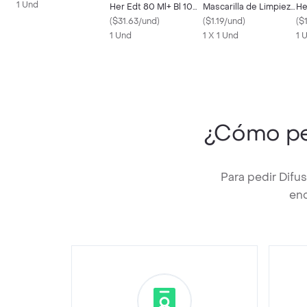
1 Und
Her Edt 80 Ml+ Bl 100
Mascarilla de Limpieza
He
Ml
(
$31.63/und
)
Profunda de Pepino
(
$1.19/und
)
Ef
(
$
1 Und
1 X 1 Und
Ti
1 
¿Cómo p
Para pedir Difu
enc