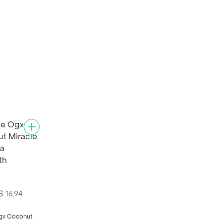
$ 16,94
gx Coconut