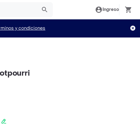
Ingreso
rminos y condiciones
otpourri