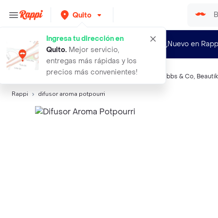
Quito
Ingresa tu dirección en
¿Nuevo en Rapp
Quito
.
Mejor servicio,
entregas más rápidas y los
precios más convenientes!
Búsquedas relacionadas:
Ambientadores
,
Breeze
,
Lobbs & Co
,
Beautik
Rappi
difusor aroma potpourri