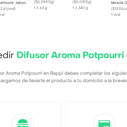
Fragance Free
(
$0.0997/g
)
Ease Spray
(
$0.0317/g
)
athcote: Jabon
Miracle O
1 X 63 g
1 X 340 g
ervecnete Para
12.61/und
)
Strength
(
$13.55/
nas
Und
1 Und
edir
Difusor Aroma Potpourri
sor Aroma Potpourri en Rappi debes completar los siguie
argamos de llevarte el producto a tu domicilio a la brev