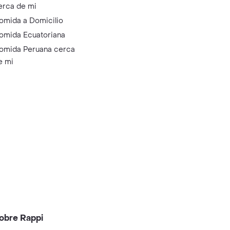
erca de mi
omida a Domicilio
omida Ecuatoriana
omida Peruana cerca
e mi
obre Rappi