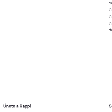
c
C
C
C
d
Únete a Rappi
S