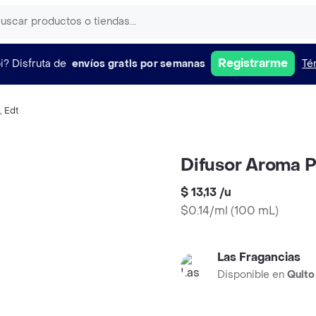
Registrarme
i?
Disfruta de
envíos gratis por semanas
Té
,
Edt
Difusor Aroma P
$ 13,13
/
u
$0.14/ml
(
100 mL
)
Las Fragancias
Disponible en
Quito