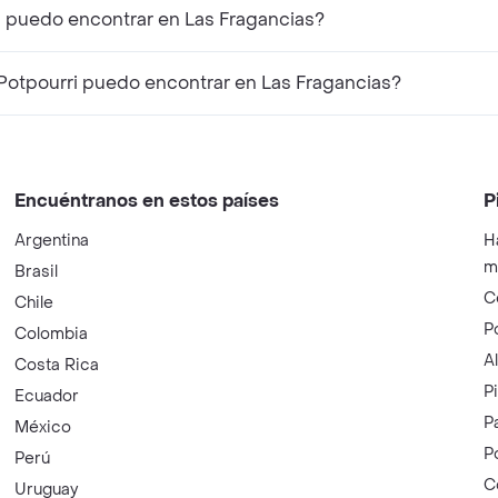
i puedo encontrar en Las Fragancias?
otpourri puedo encontrar en Las Fragancias?
Encuéntranos en estos países
P
Argentina
H
m
Brasil
C
Chile
P
Colombia
A
Costa Rica
P
Ecuador
P
México
P
Perú
C
Uruguay