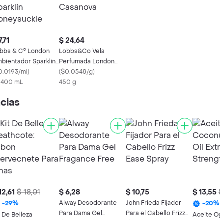
7,71
$ 24,64
bbs & C° London
Lobbs&Co Vela
bientador Sparklin
Perfumada London
neysuckle
0.0193/ml
)
English Casanova
(
$0.0548/g
)
x 400 mL
450 g
cias
12,61
$ 18,01
$ 6,28
$ 10,75
$ 13,55
Alway Desodorante
John Frieda Fijador
-
29
%
-
20
%
Para Dama Gel
Para el Cabello Frizz
t De Belleza
Aceite O