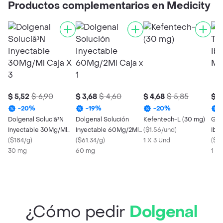
Productos complementarios en Medicity
$ 5,52
$ 6,90
$ 3,68
$ 4,60
$ 4,68
$ 5,85
$ 6
-
20
%
-
19
%
-
20
%
Dolgenal Soluciã³N
Dolgenal Solución
Kefentech-L (30 mg)
Gen
Inyectable 30Mg/Ml
Inyectable 60Mg/2Ml
(
$1.56/und
)
Ibu
Caja X 3
(
$184/g
)
Caja x 1
(
$61.34/g
)
1 X 3 Und
(
$0.
30 mg
60 mg
1 X
¿Cómo pedir
Dolgenal