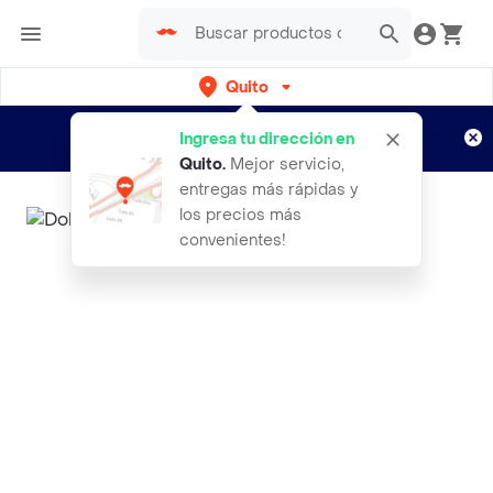
Quito
Regístrate
¿Nuevo en Rappi?
y disfruta de
Ingresa tu dirección en
envíos gratis por semanas
Aplican TyC
Quito
.
Mejor servicio,
entregas más rápidas y
los precios más
convenientes!