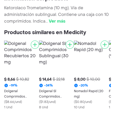
Ketorolaco Trometamina (10 mg). Vía de
administración sublingual. Contiene una caja con 10
comprimidos. Indica
...
Ver más
Productos similares en Medicity
$ 8,66
$ 10,82
$ 14,64
$ 22,18
$ 8,00
$ 10,00
$ 2
-
19
%
-
34
%
-
20
%
Dolgenal
Dolgenal Sl
Nomadol Rapid (20
Flo
Comprimidos
Comprimidos
mg)
Com
Recubiertos 20 mg
(
$8.66/und
)
Sublingual (30 mg)
(
$1.83/und
)
(
$0.80/und
)
(
$1.
1 Und
8 Und
10 Und
1 X 