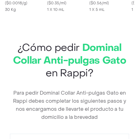
Sabor Pollo
(
$0.0018/g
)
para Perros y Gatos
(
$0.35/ml
)
Gatos y Perros
(
$0.56/ml
)
Perr
(
$2
30 Kg
1 X 10 mL
1 X 5 mL
Kg 1
1 U
¿Cómo pedir
Dominal
Collar Anti-pulgas Gato
en Rappi?
Para pedir Dominal Collar Anti-pulgas Gato en
Rappi debes completar los siguientes pasos y
nos encargamos de llevarte el producto a tu
domicilio a la brevedad