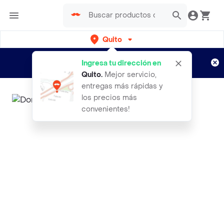
Quito
Regístrate
¿Nuevo en Rappi?
y disfruta de
Ingresa tu dirección en
envíos gratis por semanas
Aplican TyC
Quito
.
Mejor servicio,
entregas más rápidas y
los precios más
convenientes!