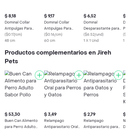
$ 8,18
$ 9,17
$ 6,52
$ 3
Dominal Collar
Dominal Collar
Dominal
Dom
Antipulgas Para
Antipulgas Para
Desparasitante para
Pul
Perros Medianos
(
$0.17/cm
)
Perros Grandes Rojo
(
$0.16/cm
)
Gato de 4 Kg Pipeta
(
$6.52/und
)
Gat
(
$3.
Naranja Konig
48 cm
Konig
60 cm
1 X 1 Und
1 X 
Productos complementarios en Jireh
Pets
$ 53,30
$ 3,49
$ 2,79
$ 2
Buen Can Alimento
Relampago
Relampago
Nex
para Perro Adulto
Antiparasitario Oral
Antiparasitario para
Des