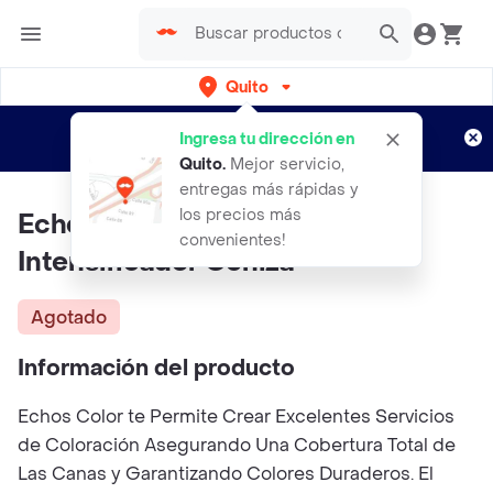
Quito
Regístrate
¿Nuevo en Rappi?
y disfruta de
Ingresa tu dirección en
envíos gratis por semanas
Aplican TyC
Quito
.
Mejor servicio,
entregas más rápidas y
los precios más
Echos Line Tinte Vegano
convenientes!
Intensificador Ceniza
Agotado
Información del producto
Echos Color te Permite Crear Excelentes Servicios
de Coloración Asegurando Una Cobertura Total de
Las Canas y Garantizando Colores Duraderos. El