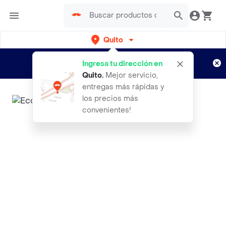
Quito
Regístrate
¿Nuevo en Rappi?
y disfruta de
Ingresa tu dirección en
envíos gratis por semanas
Aplican TyC
Quito
.
Mejor servicio,
entregas más rápidas y
los precios más
convenientes!