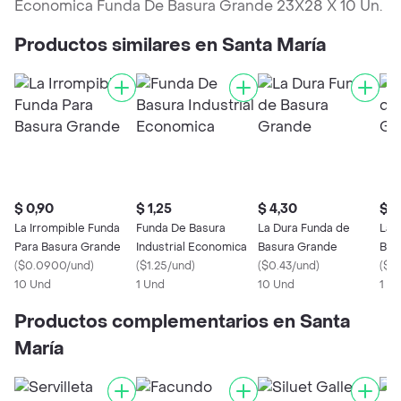
Economica Funda De Basura Grande 23X28 X 10 Un.
Productos similares en Santa María
$ 0,90
$ 1,25
$ 4,30
$ 3
La Irrompible Funda
Funda De Basura
La Dura Funda de
La 
Para Basura Grande
Industrial Economica
Basura Grande
Bas
(
$0.0900/und
)
(
$1.25/und
)
(
$0.43/und
)
(
$0
10 Und
1 Und
10 Und
1 X
Productos complementarios en Santa
María