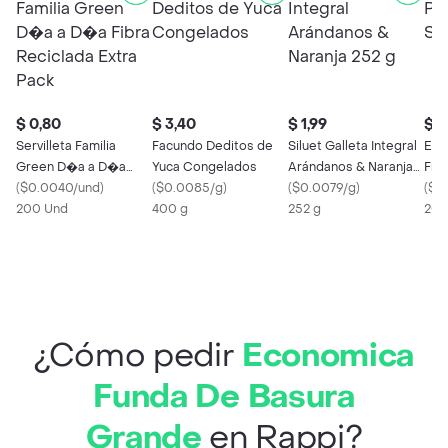
$ 0,80
$ 3,40
$ 1,99
$ 2
Servilleta Familia
Facundo Deditos de
Siluet Galleta Integral
El Ma
Green D�a a D�a
Yuca Congelados
Arándanos & Naranja
Frit
Fibra Reciclada Extra
(
$0.0040/und
)
(
$0.0085/g
)
252 g
(
$0.0079/g
)
(
$0
Pack
200 Und
400 g
252 g
200
¿Cómo pedir
Economica
Funda De Basura
Grande
en Rappi?