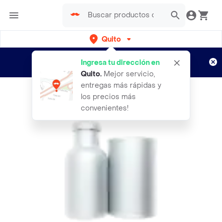
Quito
Regístrate
¿Nuevo en Rappi?
y disfruta de
Ingresa tu dirección en
envíos gratis por semanas
Aplican TyC
Quito
.
Mejor servicio,
entregas más rápidas y
los precios más
convenientes!