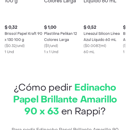
$ 0,32
$ 1,00
$ 0,52
$ 0
Brissol Papel Kraft 90
Plastilina Pelikan 12
Lineazul Silicon Línea
Bic
x 130 100 g
Colores Larga
Azul Líquido 60 mL
Azu
(
$0.32/und
)
(
$1/und
)
(
$0.0087/ml
)
(
$0.
1 Und
1 x 1 Und
60 mL
1 U
¿Cómo pedir
Edinacho
Papel Brillante Amarillo
90 x 63
en Rappi?
Para pedir Edinacho Papel Brillante Amarillo 90