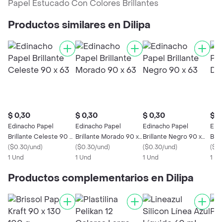
Papel Estucado Con Colores Brillantes
Productos similares en Dilipa
$ 0,30
$ 0,30
$ 0,30
$ 0
Edinacho Papel
Edinacho Papel
Edinacho Papel
Edi
Brillante Celeste 90 x
Brillante Morado 90 x
Brillante Negro 90 x
Bril
63
(
$0.30/und
)
63
(
$0.30/und
)
63
(
$0.30/und
)
63
(
$0
1 Und
1 Und
1 Und
1 U
Productos complementarios en Dilipa