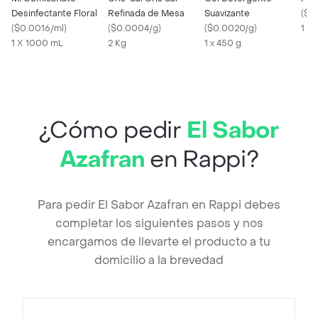
Desinfectante Floral
Refinada de Mesa
Suavizante
(
$0
(
$0.0016/ml
)
(
$0.0004/g
)
(
$0.0020/g
)
1 U
1 X 1000 mL
2 Kg
1 x 450 g
¿Cómo pedir
El Sabor
Azafran
en Rappi?
Para pedir El Sabor Azafran en Rappi debes
completar los siguientes pasos y nos
encargamos de llevarte el producto a tu
domicilio a la brevedad