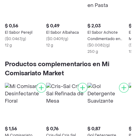
$ 0,56
$ 0,49
$ 2,03
$ 2
El Sabor Perejil
El Sabor Albahaca
El Sabor Achiote
El 
(
$0.0467/g
)
(
$0.0409/g
)
Condimentado en
Mol
12 g
12 g
Pasta
(
$0.0082/g
)
(
$0
250 g
150
Productos complementarios en Mi
Comisariato Market
$ 1,56
$ 0,76
$ 0,87
$ 0
Mi Comisariato
Cris-Sal Cris Sal
Gol Detergente
Pere