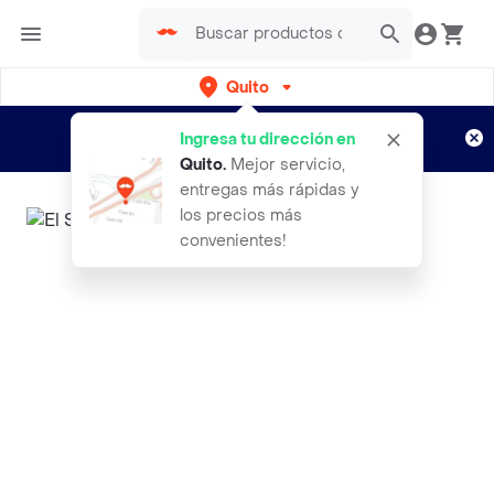
Quito
Regístrate
¿Nuevo en Rappi?
y disfruta de
Ingresa tu dirección en
envíos gratis por semanas
Aplican TyC
Quito
.
Mejor servicio,
entregas más rápidas y
los precios más
convenientes!