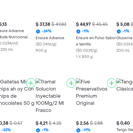
5,13
$ 37,38
$ 49,83
$ 44,97
$ 45,45
$ 5,08
$
sure Advance
-
24
%
-
1
%
-
1
%
bida Nutricional
Ensure Advance
Ensure en Polvo Sabor
Glucerna
fé
0.0234/ml
)
(
$0.0416/g
)
a Vainilla
(
$0.0254
x 220 mL
900 g
(
$0.0529/g
)
200 mL
1 X 850 g
0,38
$ 0,57
$ 4,21
$ 4,25
$ 2,56
$ 2,88
$ 0,40
Tango Ga
-
33
%
-
1
%
-
11
%