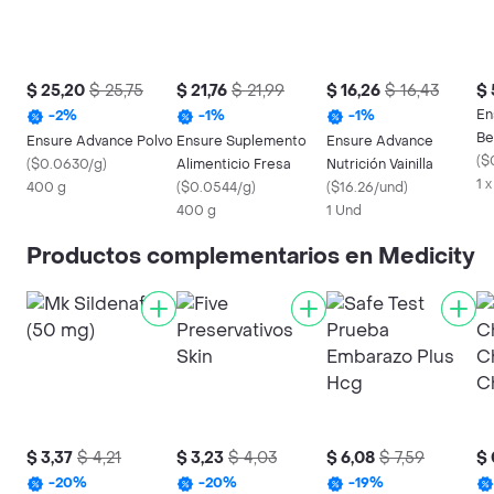
$ 25,20
$ 25,75
$ 21,76
$ 21,99
$ 16,26
$ 16,43
$ 
En
-
2
%
-
1
%
-
1
%
Be
Ensure Advance Polvo
Ensure Suplemento
Ensure Advance
Ca
(
$
(
$0.0630/g
)
Alimenticio Fresa
Nutrición Vainilla
1 
400 g
(
$0.0544/g
)
(
$16.26/und
)
400 g
1 Und
Productos complementarios en Medicity
$ 3,37
$ 4,21
$ 3,23
$ 4,03
$ 6,08
$ 7,59
$ 
-
20
%
-
20
%
-
19
%