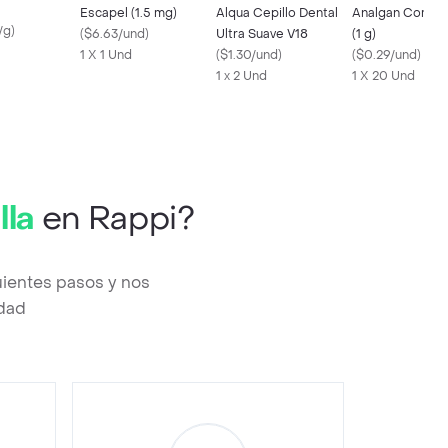
Escapel (1.5 mg)
Alqua Cepillo Dental
Analgan Compr
/g
)
(
$6.63/und
)
Ultra Suave V18
(1 g)
1 X 1 Und
(
$1.30/und
)
(
$0.29/und
)
1 x 2 Und
1 X 20 Und
lla
en Rappi?
uientes pasos y nos
edad