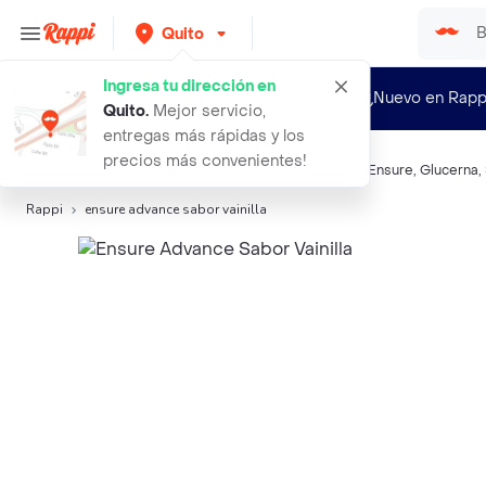
Quito
Ingresa tu dirección en
¿Nuevo en Rapp
Quito
.
Mejor servicio,
entregas más rápidas y los
precios más convenientes!
Búsquedas relacionadas:
Suplementos alimenticios
,
Ensure
,
Glucerna
,
Rappi
ensure advance sabor vainilla