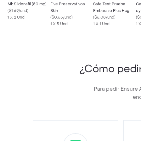
Mk Sildenafil (50 mg)
Five Preservativos
Safe Test Prueba
Ga
(
$1.69/und
)
Skin
Embarazo Plus Hcg
oy
1 X 2 Und
(
$0.65/und
)
(
$6.08/und
)
Ch
(
$
1 X 5 Und
1 X 1 Und
1 
¿Cómo pedi
Para pedir Ensure 
enc