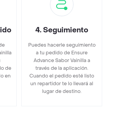
dido
4
.
Seguimiento
de
Puedes hacerle seguimiento
nilla
a tu pedido de Ensure
u
Advance Sabor Vainilla a
do de
través de la aplicación.
do en
Cuando el pedido esté listo
un repartidor te lo llevará al
lugar de destino.