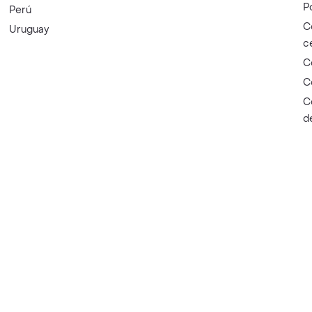
P
Perú
C
Uruguay
c
C
C
C
d