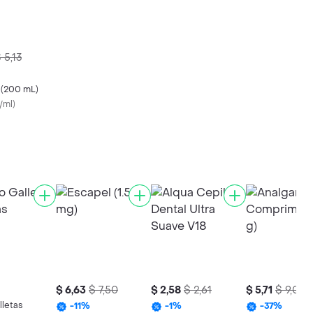
 5,13
 (200 mL)
/ml
)
$ 6,63
$ 7,50
$ 2,58
$ 2,61
$ 5,71
$ 9,06
lletas
-
11
%
-
1
%
-
37
%