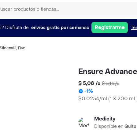
Registrarme
i?
Disfruta de
envíos gratis por semanas
Té
Sildenafil
,
Five
Ensure Advance 
$ 5,08
/
u
$ 5,13
/
u
-
1
%
$0.0254/ml
(
1 X 200 mL
Medicity
Disponible en
Quito