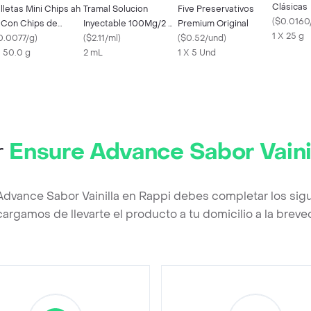
Clásicas
lletas Mini Chips ah
Tramal Solucion
Five Preservativos
(
$0.0160
 Con Chips de
Inyectable 100Mg/2 Ml
Premium Original
1 X 25 g
ocolates 50 g
0.0077/g
)
Frasco
(
$2.11/ml
)
(
$0.52/und
)
X 50.0 g
2 mL
1 X 5 Und
r
Ensure Advance Sabor Vaini
Advance Sabor Vainilla en Rappi debes completar los sig
argamos de llevarte el producto a tu domicilio a la brev