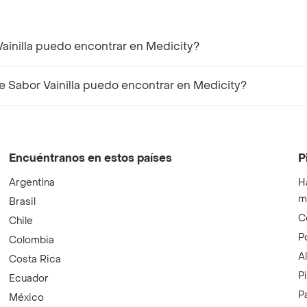
ainilla puedo encontrar en Medicity?
Sabor Vainilla puedo encontrar en Medicity?
Encuéntranos en estos países
P
Argentina
H
m
Brasil
C
Chile
P
Colombia
A
Costa Rica
P
Ecuador
P
México