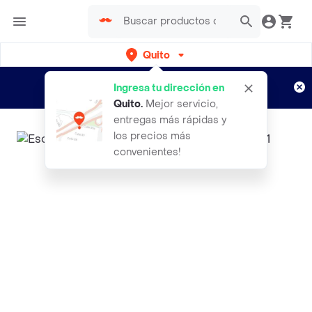
Quito
Regístrate
¿Nuevo en Rappi?
y disfruta de
Ingresa tu dirección en
envíos gratis por semanas
Aplican TyC
Quito
.
Mejor servicio,
entregas más rápidas y
los precios más
convenientes!