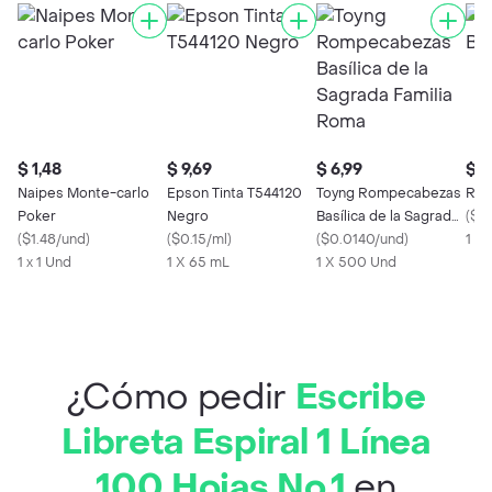
$ 1,48
$ 9,69
$ 6,99
$ 2
Naipes Monte-carlo
Epson Tinta T544120
Toyng Rompecabezas
Res
Poker
Negro
Basílica de la Sagrada
(
$2.
(
$1.48/und
)
(
$0.15/ml
)
Familia Roma
(
$0.0140/und
)
1 X 
1 x 1 Und
1 X 65 mL
1 X 500 Und
¿Cómo pedir
Escribe
Libreta Espiral 1 Línea
100 Hojas No.1
en