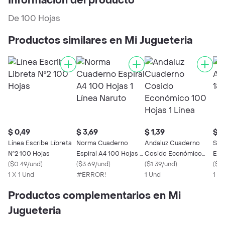
Información del producto
De 100 Hojas
Productos similares en Mi Jugueteria
$ 0,49
$ 3,69
$ 1,39
$ 1
Línea Escribe Libreta
Norma Cuaderno
Andaluz Cuaderno
Spi
Nº2 100 Hojas
Espiral A4 100 Hojas 1
Cosido Económico
Espi
(
$0.49/und
)
Línea Naruto
(
$3.69/und
)
100 Hojas 1 Línea
(
$1.39/und
)
Lin
(
$10
1 X 1 Und
#ERROR!
1 Und
1 x 
Productos complementarios en Mi
Jugueteria