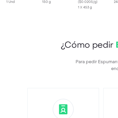
1 Und
150 g
(
$0.0205/g
)
24
1 X 453 g
¿Cómo pedir
Para pedir Espumant
enc