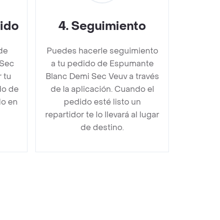
dido
4
.
Seguimiento
de
Puedes hacerle seguimiento
 Sec
a tu pedido de Espumante
 tu
Blanc Demi Sec Veuv a través
do de
de la aplicación. Cuando el
do en
pedido esté listo un
repartidor te lo llevará al lugar
de destino.