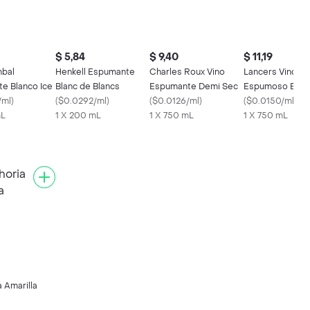
$ 5,84
$ 9,40
$ 11,19
bal
Henkell Espumante
Charles Roux Vino
Lancers Vino
e Blanco Ice
Blanc de Blancs
Espumante Demi Sec
Espumoso Brut
/ml
)
(
$0.0292/ml
)
(
$0.0126/ml
)
(
$0.0150/ml
)
mL
1 X 200 mL
1 X 750 mL
1 X 750 mL
 Amarilla