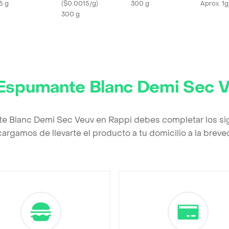
5 g
(
$0.0015/g
)
300 g
Aprox. 1
300 g
Espumante Blanc Demi Sec 
e Blanc Demi Sec Veuv en Rappi debes completar los si
argamos de llevarte el producto a tu domicilio a la brev