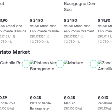
11,90
$ 24,90
$ 24,90
$ 14,90
uva Ambal Vino
Veuve Ambal Vino
Veuve Ambal Vino
Veuve Am
pumante Blanc de
Espumante Grande
espumoso Crémant
Espumant
anc Brut
0.0159/ml
)
Cuvée
(
$0.0332/ml
)
de Bourgogne Demi
(
$0.0332/ml
)
(
$0.0199
X 750 mL
1 X 750.0 mL
Sec
1 X 750 mL
1 X 750 
riato Market
0,39
$ 0,45
$ 0,45
$ 0,13
bolla Roja
Platano Verde
Maduro
Zanahoria
0.0016/g
)
Barraganete
(
$0.0015/g
)
(
$0.13/g
)