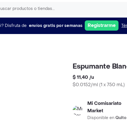
Registrarme
i?
Disfruta de
envíos gratis por semanas
Té
Espumante Blan
$ 11,40
/
u
$0.0152/ml
(
1 x 750 mL
)
Mi Comisariato
Market
Disponible en
Quito