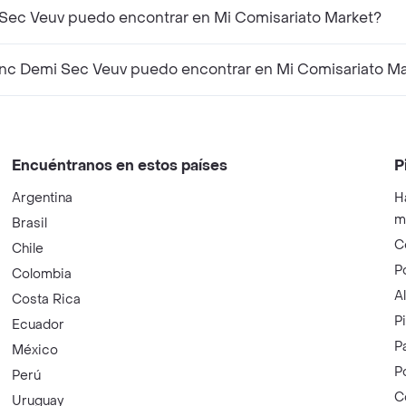
Sec Veuv puedo encontrar en Mi Comisariato Market?
c Demi Sec Veuv puedo encontrar en Mi Comisariato Ma
Encuéntranos en estos países
P
Argentina
H
m
Brasil
C
Chile
P
Colombia
A
Costa Rica
P
Ecuador
P
México
P
Perú
C
Uruguay