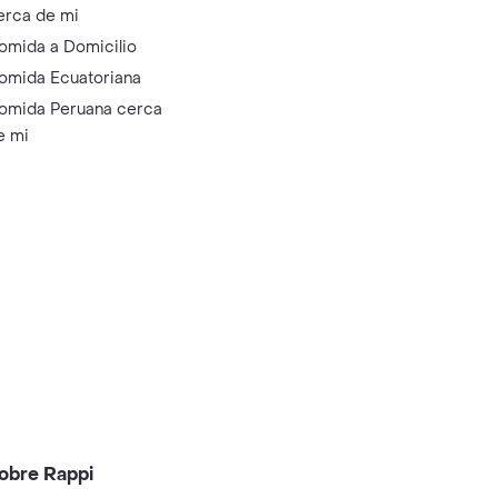
erca de mi
omida a Domicilio
omida Ecuatoriana
omida Peruana cerca
e mi
obre Rappi