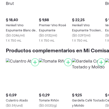
$ 18,40
$ 9,88
$ 22,25
$ 
Henkell Vino
Premier Vino Rosé
Henkell Vino
Ve
Espumante Blanc de
Espumante
Espumante Trocken
Es
Blancs Brut
(
$0.0246/ml
)
(
$0.0132/ml
)
Dry Sec
(
$0.0297/ml
)
Bl
(
$
1 X 750 mL
1 X 750 mL
1 X 750 mL
1 
Productos complementarios en Mi Comisa
$ 0,59
$ 0,29
$ 9,25
$ 
Culantro Atado
Tomate Riñón
Gardella Café Tostado
Ce
(
$0.59/und
)
(
$0.0020/g
)
y Molido
(
$