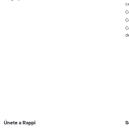
c
C
C
C
d
Únete a Rappi
S