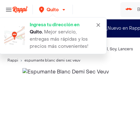
Quito
Ingresa tu dirección en
¿Nuevo en Rapp
Quito
.
Mejor servicio,
entregas más rápidas y los
precios más convenientes!
Búsquedas relacionadas:
Espumantes
,
Veuve
,
Henkell
,
Soy
,
Lancers
Rappi
espumante blanc demi sec veuv