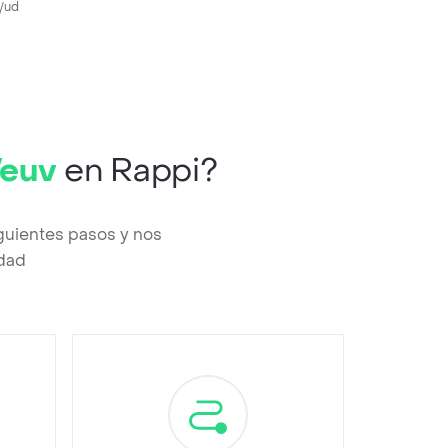
g/ud
Veuv
en Rappi?
guientes pasos y nos
edad