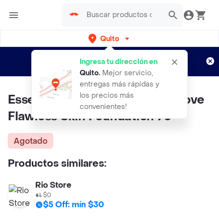
Quito
Regístrate
¿Nuevo en Rappi?
y disfruta de
Ingresa tu dirección en
envíos gratis por semanas
Aplican TyC
Quito
.
Mejor servicio,
entregas más rápidas y
los precios más
Essence de Base Maquillaje I Love
convenientes!
Flawless Skin Foundation 70
Agotado
Productos similares:
Rio Store
$0
$5 Off: mín $30