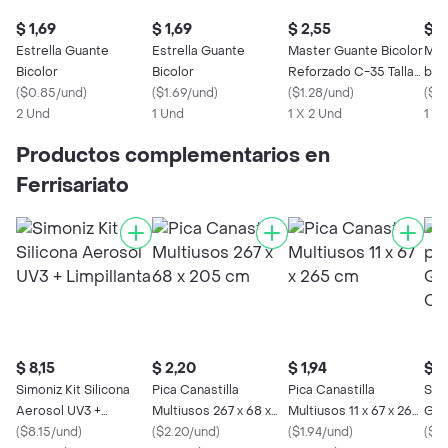
$ 1,69
$ 1,69
$ 2,55
$ 1
Estrella Guante
Estrella Guante
Master Guante Bicolor
Mas
Bicolor
Bicolor
Reforzado C-35 Talla
bico
(
$0.85/und
)
(
$1.69/und
)
8
(
$1.28/und
)
(
$1.
2 Und
1 Und
1 X 2 Und
1 U
Productos complementarios en
Ferrisariato
$ 8,15
$ 2,20
$ 1,94
$ 2
Simoniz Kit Silicona
Pica Canastilla
Pica Canastilla
Sim
Aerosol UV3 +
Multiusos 267 x 68 x
Multiusos 11 x 67 x 265
Gas
Limpillanta
(
$8.15/und
)
205 cm
(
$2.20/und
)
cm
(
$1.94/und
)
Dob
(
$0