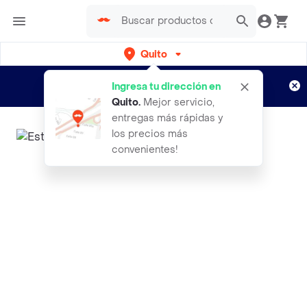
Quito
Regístrate
¿Nuevo en Rappi?
y disfruta de
Ingresa tu dirección en
envíos gratis por semanas
Aplican TyC
Quito
.
Mejor servicio,
entregas más rápidas y
los precios más
convenientes!