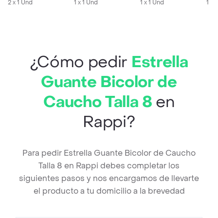
2 x 1 Und
1 x 1 Und
1 x 1 Und
1 X
¿Cómo pedir
Estrella
Guante Bicolor de
Caucho Talla 8
en
Rappi?
Para pedir Estrella Guante Bicolor de Caucho
Talla 8 en Rappi debes completar los
siguientes pasos y nos encargamos de llevarte
el producto a tu domicilio a la brevedad