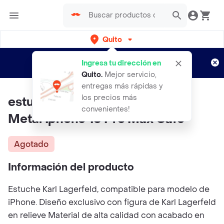
Quito
Regístrate
¿Nuevo en Rappi?
y disfruta de
Ingresa tu dirección en
envíos gratis por semanas
Aplican TyC
Quito
.
Mejor servicio,
entregas más rápidas y
los precios más
estuche Karl Lagerfeld Clasico
convenientes!
Metal Iphone 16 Pro Max Cafe
Agotado
Información del producto
Estuche Karl Lagerfeld, compatible para modelo de
iPhone. Diseño exclusivo con figura de Karl Lagerfeld
en relieve Material de alta calidad con acabado en