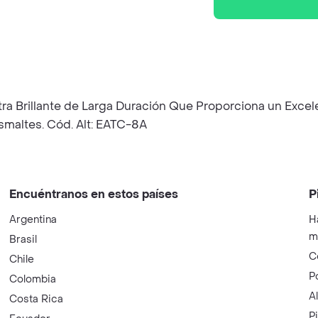
tra Brillante de Larga Duración Que Proporciona un Excel
smaltes. Cód. Alt: EATC-8A
Encuéntranos en estos países
P
Argentina
H
m
Brasil
C
Chile
P
Colombia
A
Costa Rica
P