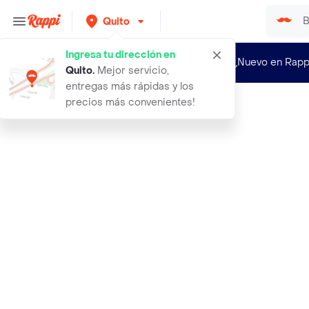
Quito
Ingresa tu dirección en
¿Nuevo en Rapp
Quito
.
Mejor servicio,
entregas más rápidas y los
precios más convenientes!
Rappi
eya esmalte para unas en gel top co