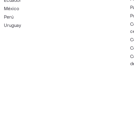
Ecuador
P
México
P
Perú
C
Uruguay
c
C
C
C
d