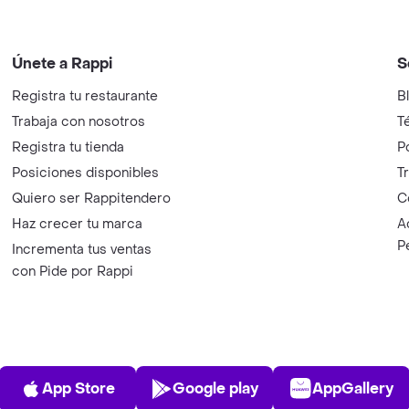
Únete a Rappi
S
Registra tu restaurante
B
Trabaja con nosotros
T
Registra tu tienda
P
Posiciones disponibles
T
Quiero ser Rappitendero
C
Haz crecer tu marca
A
P
Incrementa tus ventas
con Pide por Rappi
App Store
Play Store
AppGalle
App Store
Google play
AppGallery