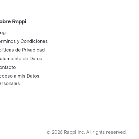
obre Rappi
log
érminos y Condiciones
olíticas de Privacidad
ratamiento de Datos
ontacto
cceso a mis Datos
ersonales
ry
©
2026
Rappi Inc. All rights reserved.