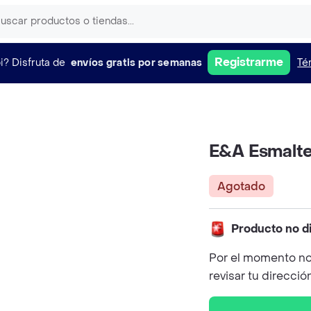
Registrarme
i?
Disfruta de
envíos gratis por semanas
Té
E&A Esmalte
Agotado
Producto no d
Por el momento no
revisar tu direcció