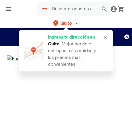
Quito
Regístrate
¿Nuevo en Rappi?
y disfruta de
Ingresa tu dirección en
envíos gratis por semanas
Aplican TyC
Quito
.
Mejor servicio,
entregas más rápidas y
los precios más
convenientes!