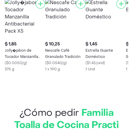
$ 1,85
$ 10,25
$ 1,45
$ 1
Jolly�jabon de
Nescafe Café
Estrella Guante
Espo
Tocador Manzanilla
Granulado Tradición
Doméstico
San
Antibacterial Pack X5
(
$0.0050/g
)
(
$0.0540/g
)
(
$1.45/und
)
(
$0
375 g
1 x 190 g
1 Und
1 x 
¿Cómo pedir
Familia
Toalla de Cocina Practi