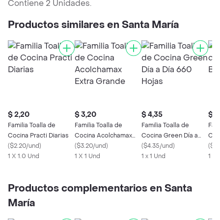
Contiene 2 Unidades.
Productos similares en Santa María
$ 2,20
$ 3,20
$ 4,35
$ 1
Familia Toalla de
Familia Toalla de
Familia Toalla de
Fami
Cocina Practi Diarias
Cocina Acolchamax
Cocina Green Día a
Coc
(
$2.20/und
)
Extra Grande
(
$3.20/und
)
Día 660 Hojas
(
$4.35/und
)
(
$1.
1 X 1.0 Und
1 X 1 Und
1 x 1 Und
1 U
Productos complementarios en Santa
María