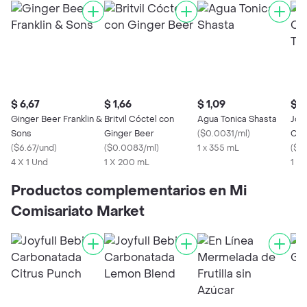
$ 6,67
$ 1,66
$ 1,09
$ 1
Ginger Beer Franklin &
Britvil Cóctel con
Agua Tonica Shasta
Joyf
Sons
Ginger Beer
(
$0.0031/ml
)
Car
(
$6.67/und
)
(
$0.0083/ml
)
1 x 355 mL
Tan
(
$0
4 X 1 Und
1 X 200 mL
1 x 
Productos complementarios en Mi
Comisariato Market