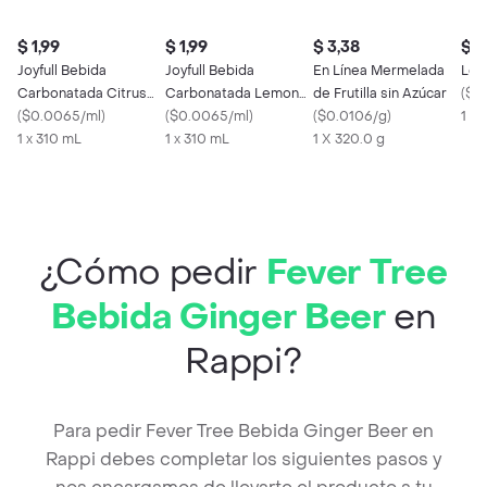
$ 1,99
$ 1,99
$ 3,38
$ 9
Joyfull Bebida
Joyfull Bebida
En Línea Mermelada
Lon
Carbonatada Citrus
Carbonatada Lemon
de Frutilla sin Azúcar
(
$9.
Punch
(
$0.0065/ml
)
Blend
(
$0.0065/ml
)
(
$0.0106/g
)
1 X 
1 x 310 mL
1 x 310 mL
1 X 320.0 g
¿Cómo pedir
Fever Tree
Bebida Ginger Beer
en
Rappi?
Para pedir Fever Tree Bebida Ginger Beer en
Rappi debes completar los siguientes pasos y