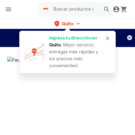
Quito
Regístrate
¿Nuevo en Rappi?
y disfruta de
Ingresa tu dirección en
envíos gratis por semanas
Aplican TyC
Quito
.
Mejor servicio,
entregas más rápidas y
los precios más
convenientes!