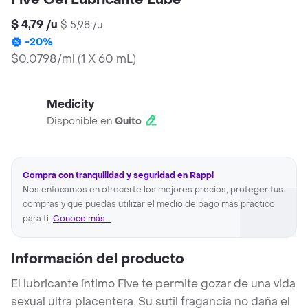
Five Gel Lubricante Lube
$ 4,79
/
u
$ 5,98
/
u
-
20
%
$0.0798/ml
(
1 X 60 mL
)
Medicity
Disponible en
Quito
Compra con tranquilidad y seguridad en Rappi
Nos enfocamos en ofrecerte los mejores precios, proteger tus
compras y que puedas utilizar el medio de pago más practico
para ti.
Conoce más...
Información del producto
El lubricante íntimo Five te permite gozar de una vida
sexual ultra placentera. Su sutil fragancia no daña el