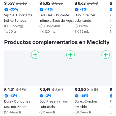
$ 3,97
$ 5,67
$ 6,82
$ 8,53
$ 8,62
$ 8,99
$ 1
-
30
%
-
19
%
-
4
%
Vip Gel Lubricante
Five Gel Lubricante
Duo Pure Gel
K-Y
Intimo Senses
Íntimo a Base de Agua
Lubricante
Ínt
(
$0.0662/g
)
Lube
(
$0.0569/ml
)
(
$0.12/ml
)
(
$0.
1 x 60 g
1 X 120 mL
1 X 75 mL
1 X 
Productos complementarios en Medicity
$ 4,31
$ 4,96
$ 3,49
$ 3,60
$ 3,80
$ 5,84
$ 2
-
13
%
-
3
%
-
35
%
Durex Condones
Duo Preservativos
Durex Condón
Fiv
Máximo Placer
Lubricado
Invisible
Ext
(
$1.44/und
)
(
$1.17/und
)
(
$1.27/und
)
Text
(
$0