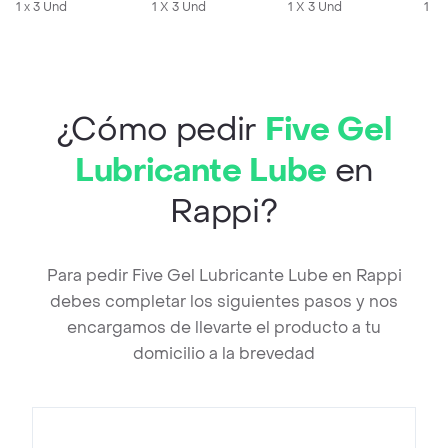
1 x 3 Und
1 X 3 Und
1 X 3 Und
1 X
¿Cómo pedir
Five Gel
Lubricante Lube
en
Rappi?
Para pedir Five Gel Lubricante Lube en Rappi
debes completar los siguientes pasos y nos
encargamos de llevarte el producto a tu
domicilio a la brevedad