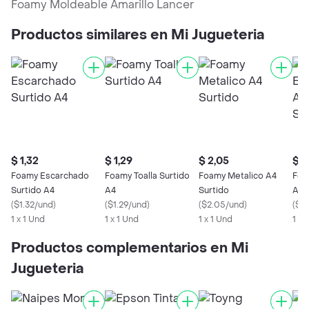
Foamy Moldeable Amarillo Lancer
Productos similares en Mi Jugueteria
$ 1,32
$ 1,29
$ 2,05
$ 2
Foamy Escarchado
Foamy Toalla Surtido
Foamy Metalico A4
Foa
Surtido A4
A4
Surtido
Adh
(
$1.32/und
)
(
$1.29/und
)
(
$2.05/und
)
(
$2
1 x 1 Und
1 x 1 Und
1 x 1 Und
1 x 
Productos complementarios en Mi
Jugueteria