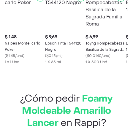
$ 1,48
$ 9,69
$ 6,99
$ 0
Naipes Monte-carlo
Epson Tinta T544120
Toyng Rompecabezas
Escr
Poker
Negro
Basílica de la Sagrada
1 Lí
(
$1.48/und
)
(
$0.15/ml
)
Familia Roma
(
$0.0140/und
)
(
$0
1 x 1 Und
1 X 65 mL
1 X 500 Und
1 x 
¿Cómo pedir
Foamy
Moldeable Amarillo
Lancer
en Rappi?