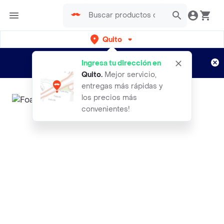
Quito
Regístrate
¿Nuevo en Rappi?
y disfruta de
Ingresa tu dirección en
envíos gratis por semanas
Aplican TyC
Quito
.
Mejor servicio,
entregas más rápidas y
los precios más
convenientes!