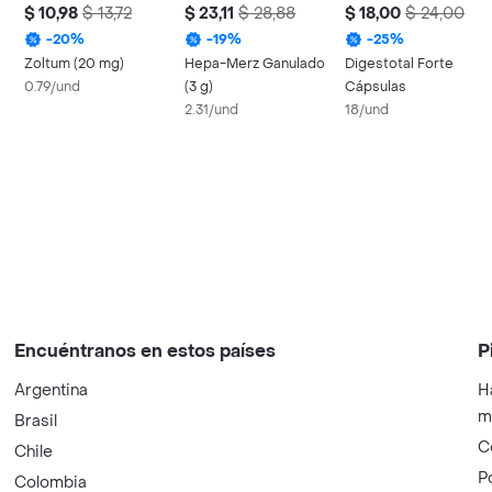
$ 10,98
$ 13,72
$ 23,11
$ 28,88
$ 18,00
$ 24,00
-
20
%
-
19
%
-
25
%
Zoltum (20 mg)
Hepa-Merz Ganulado
Digestotal Forte
0.79/und
(3 g)
Cápsulas
2.31/und
18/und
Encuéntranos en estos países
P
Argentina
H
m
Brasil
C
Chile
P
Colombia