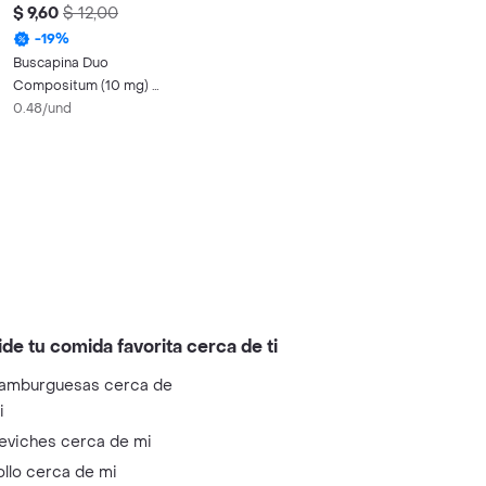
$ 9,60
$ 12,00
-
19
%
Buscapina Duo
Compositum (10 mg) x
20 Comprimidos
0.48/und
ide tu comida favorita cerca de ti
amburguesas cerca de
i
eviches cerca de mi
ollo cerca de mi