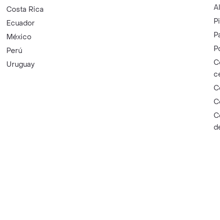
A
Costa Rica
P
Ecuador
P
México
P
Perú
C
Uruguay
c
C
C
C
d