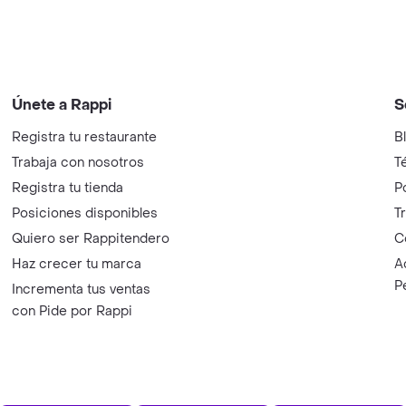
Únete a Rappi
S
Registra tu restaurante
B
Trabaja con nosotros
T
Registra tu tienda
P
Posiciones disponibles
T
Quiero ser Rappitendero
C
Haz crecer tu marca
A
P
Incrementa tus ventas
con Pide por Rappi