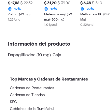
$ 17,86
$ 22,32
$ 31,20
$ 39,00
$ 6,48
$ 8,10
-
19
%
-
19
%
-
20
%
Zoltum (40 mg)
Meteospasmyl (60
Metformina Bkf (850
1.28/und
mg) (300 mg)
Mg)
1.04/und
0.22/und
Información del producto
Dapagliflozina (10 mg). Caja
Top Marcas y Cadenas de Restaurantes
Cadenas de Restaurantes
Cadenas de Tiendas
KFC
Cebiches de la Rumiñahui