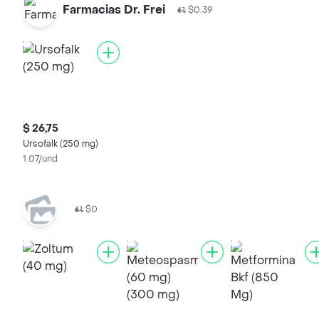
Farmacias Dr. Frei
$0.39
$ 26,75
Ursofalk (250 mg)
1.07/und
$0