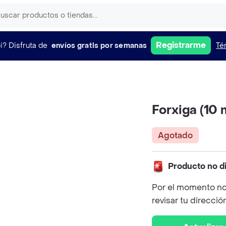
Registrarme
i?
Disfruta de
envíos gratis por semanas
Té
Forxiga (10 
Agotado
Producto no d
Por el momento no
revisar tu direcció