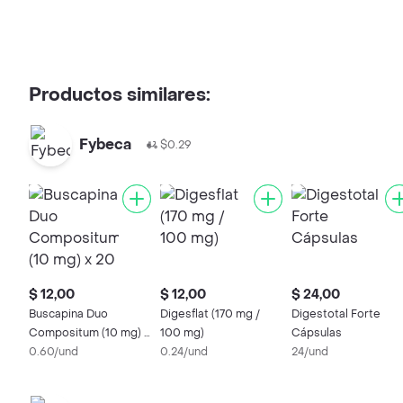
Productos similares:
Fybeca
$0.29
$ 12,00
$ 12,00
$ 24,00
Buscapina Duo
Digesflat (170 mg /
Digestotal Forte
Compositum (10 mg) x
100 mg)
Cápsulas
20 Comprimidos
0.60/und
0.24/und
24/und