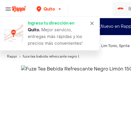
Quito
Ingresa tu dirección en
¿Nuevo en Rapp
Quito
.
Mejor servicio,
entregas más rápidas y los
precios más convenientes!
Búsquedas relacionadas:
Té listo
,
Fuze Tea
,
Sparkling
,
Lim Tonic
,
Sprite
Rappi
fuze tea bebida refrescante negro l