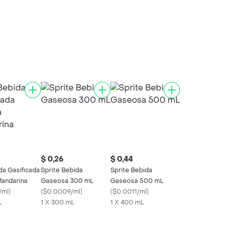
$ 0,26
$ 0,44
da Gasificada
Sprite Bebida
Sprite Bebida
Mandarina
Gaseosa 300 mL
Gaseosa 500 mL
/ml
)
(
$0.0009/ml
)
(
$0.0011/ml
)
L
1 X 300 mL
1 X 400 mL