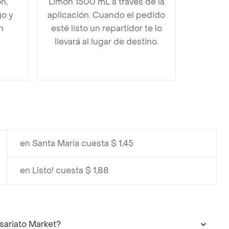
n,
Limón 1500 mL a través de la
go y
aplicación. Cuando el pedido
n
esté listo un repartidor te lo
llevará al lugar de destino.
en Santa María cuesta $ 1,45
en Listo! cuesta $ 1,88
sariato Market?