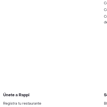
C
C
C
d
Únete a Rappi
S
Registra tu restaurante
B