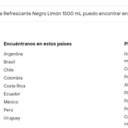
a Refrescante Negro Limón 1500 mL puedo encontrar en 
Encuéntranos en estos países
P
Argentina
H
m
Brasil
C
Chile
P
Colombia
A
Costa Rica
P
Ecuador
P
México
P
Perú
C
Uruguay
c