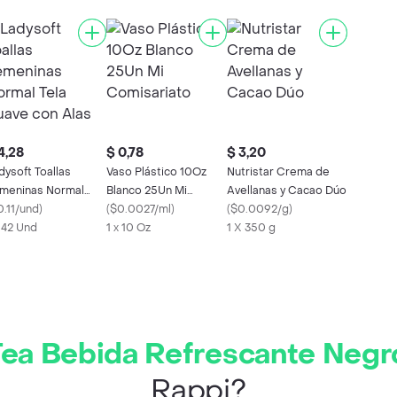
4,28
$ 0,78
$ 3,20
dysoft Toallas
Vaso Plástico 10Oz
Nutristar Crema de
meninas Normal
Blanco 25Un Mi
Avellanas y Cacao Dúo
la Suave con Alas
0.11/und
)
Comisariato
(
$0.0027/ml
)
(
$0.0092/g
)
x 42 Und
1 x 10 Oz
1 X 350 g
Tea Bebida Refrescante Neg
Rappi?