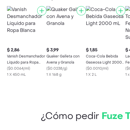
$ 2,86
$ 3,99
$ 1,85
$ 
Vanish Desmanchador
Quaker Galleta con
Coca-Cola Bebida
La
Líquido para Ropa
Avena y Granola
Gaseosa Light 2000
Fe
Blanca
(
$0.0064/ml
)
(
$0.0238/g
)
mL
(
$0.0010/ml
)
Te
(
$
1 X 450 mL
1 X 168 g
1 X 2 L
1 
¿Cómo pedir
Fuze 