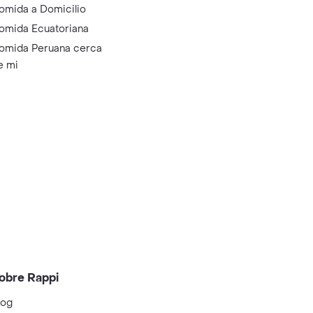
omida a Domicilio
omida Ecuatoriana
omida Peruana cerca
e mi
obre Rappi
log