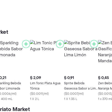
rket
0,21
$ 2,09
$ 0,91
$ 0,45
arkling Bebida
Lim Tonic Plata Agua
Sprite Bebida
Zen Bebi
bor Limonada
Tónica
Gaseosa Sabor a Lima
Naranja 
0.0006/ml
)
(
$0.0011/ml
)
Limón
(
$0.0007/ml
)
(
$0.0013
X 400 mL
1 X 2 L
1 X 1.35 L
1 x 370 m
riato Market