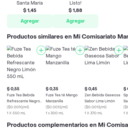
Santa María
Listo!
$ 1,45
$ 1,88
Agregar
Agregar
Productos similares en Mi Comisariato Ma
$ 0,55
$ 0,35
$ 0,45
$ 
Fuze Tea Bebida
Fuze Tea té Mango
Zen Bebida Gaseosa
Sp
Refrescante Negro
Manzanilla
Sabor Lima Limón
Sa
Limón 550 mL
(
$0.0010/ml
)
(
$0.0012/ml
)
(
$0.0013/ml
)
(
$
1 X 550 mL
1 x 300 mL
1 X 370 mL
1 
Productos complementarios en Mi Comisa