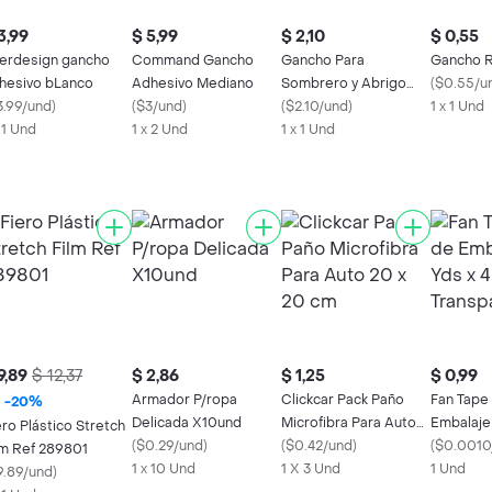
3,99
$ 5,99
$ 2,10
$ 0,55
terdesign gancho
Command Gancho
Gancho Para
Gancho 
hesivo bLanco
Adhesivo Mediano
Sombrero y Abrigo
(
$0.55/u
3.99/und
)
(
$3/und
)
Dorado
(
$2.10/und
)
1 x 1 Und
x 1 Und
1 x 2 Und
1 x 1 Und
9,89
$ 12,37
$ 2,86
$ 1,25
$ 0,99
Armador P/ropa
Clickcar Pack Paño
Fan Tape
-
20
%
Delicada X10und
Microfibra Para Auto
Embalaje
ero Plástico Stretch
(
$0.29/und
)
20 x 20 cm
(
$0.42/und
)
mm Trans
(
$0.0010
lm Ref 289801
1 x 10 Und
1 X 3 Und
1 Und
9.89/und
)