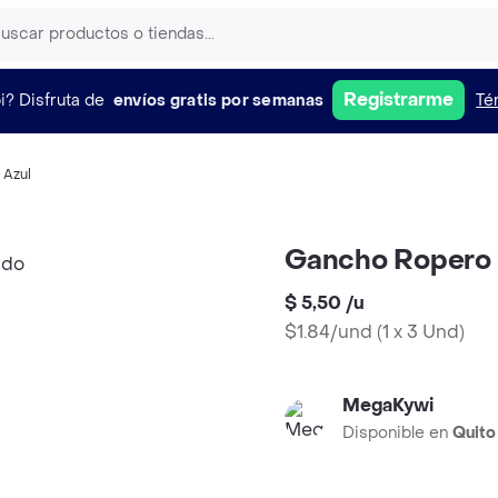
Registrarme
i?
Disfruta de
envíos gratis por semanas
Té
,
Azul
Gancho Ropero 
$ 5,50
/
u
$1.84/und
(
1 x 3 Und
)
MegaKywi
Disponible en
Quito