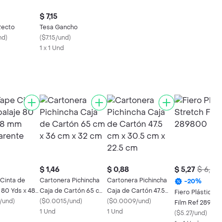
$ 7,15
Recto
Tesa Gancho
nd
)
(
$7.15/und
)
1 x 1 Und
$ 1,46
$ 0,88
$ 5,27
$ 6,59
 Cinta de
Cartonera Pichincha
Cartonera Pichincha
-
20
%
 80 Yds x 48
Caja de Cartón 65 cm
Caja de Cartón 47.5
Fiero Plástico S
parente
/und
)
x 36 cm x 32 cm
(
$0.0015/und
)
cm x 30.5 cm x 22.5 cm
(
$0.0009/und
)
Film Ref 28980
1 Und
1 Und
(
$5.27/und
)