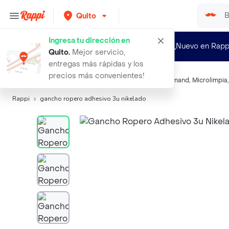
Quito
Ingresa tu dirección en
¿Nuevo en Rapp
Quito
.
Mejor servicio,
entregas más rápidas y los
precios más convenientes!
Búsquedas relacionadas:
Herramientas
,
Lanco
,
Command
,
Microlimpia
Rappi
gancho ropero adhesivo 3u nikelado