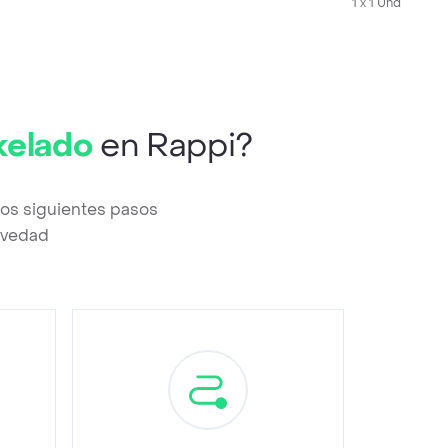
1 x 1 Und
kelado
en Rappi?
os siguientes pasos
revedad