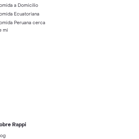
omida a Domicilio
omida Ecuatoriana
omida Peruana cerca
e mi
obre Rappi
log