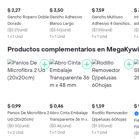
$ 2,27
$ 3,50
$ 7,59
$ 
Gancho Ropero Doble
Gancho Adhesivo
Gancho Multiuso
in
Dorado
Blanco Largo
Adhesivo 4 Ganchos
ad
(
$2.27/und
)
(
$3.50/und
)
Níquel
(
$7.59/und
)
(
$
1 x 1 Und
1 x 1 Und
1 x 1 Und
1 
Productos complementarios en MegaKywi
$ 0,99
$ 0,46
$ 1,59
$ 
Panios De Microfibra 2
Abro Cinta Embalaje
Rodillo Removedor
Ud (20x20cm)
Transparente 36 m x
D/pelusas 60hojas
Fi
(
$0.50/und
)
48 mm
(
$0.46/und
)
(
$1.59/und
)
Fi
1 x 2 Und
1 x 1 Und
1 x 1 Und
(
$