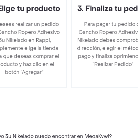
Elige tu producto
3
.
Finaliza tu pe
deseas realizar un pedido
Para pagar tu pedido 
Gancho Ropero Adhesivo
Gancho Ropero Adhesiv
3u Nikelado en Rappi,
Nikelado debes comprob
plemente elige la tienda
dirección, elegir el méto
la que deseas comprar el
pago y finaliza oprimien
oducto y haz clic en el
“Realizar Pedido”.
botón “Agregar”.
vo 3u Nikelado puedo encontrar en MegaKywi?