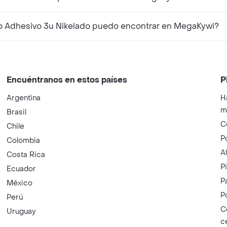
 Adhesivo 3u Nikelado puedo encontrar en MegaKywi?
Encuéntranos en estos países
P
Argentina
H
m
Brasil
C
Chile
P
Colombia
A
Costa Rica
P
Ecuador
P
México
P
Perú
C
Uruguay
c