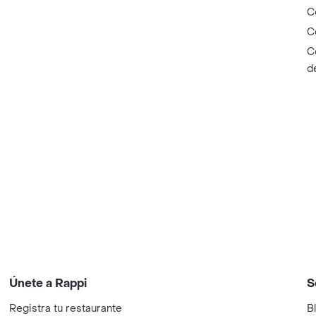
C
C
C
d
Únete a Rappi
S
Registra tu restaurante
B