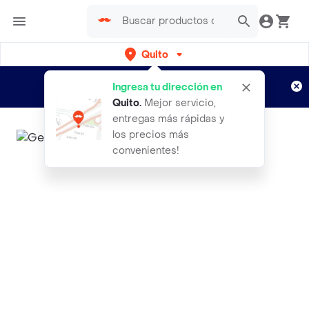
Quito
Regístrate
¿Nuevo en Rappi?
y disfruta de
Ingresa tu dirección en
envíos gratis por semanas
Aplican TyC
Quito
.
Mejor servicio,
entregas más rápidas y
los precios más
convenientes!