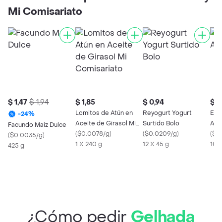
Mi Comisariato
$ 1,47
$ 1,94
$ 1,85
$ 0,94
$ 0
Lomitos de Atún en
Reyogurt Yogurt
Eko
-
24
%
Aceite de Girasol Mi
Surtido Bolo
Ahu
Facundo Maíz Dulce
Comisariato
(
$0.0078/g
)
(
$0.0209/g
)
(
$0
(
$0.0035/g
)
1 X 240 g
12 X 45 g
100
425 g
¿Cómo pedir
Gelhada