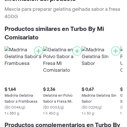
Mexcla para preparar gelatina gelhada sabor a fresa
400G
Productos similares en Turbo By Mi
Comisariato
$ 1,64
$ 2,36
$ 0,67
$ 2
Madrina Gelatina
Gelatina en Polvo
Madrina Gelatina Sin
Gel
Sabor a Frambuesa
Sabor a Fresa Mi
Sabor
Sab
(
$0.0044/g
)
Comisariato
(
$0.0053/g
)
(
$0.0224/g
)
Com
(
$0
1 x 380 g
1 X 450 g
1 x 30 g
1 X
Productos complementarios en Turbo By