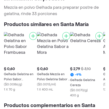
Mezcla en polvo Gelhada para preparar postre de
gelatina, rinde 33 porciones
Productos similares en Santa María
$ 0,60
$ 0,60
$ 2,79
$ 3,10
$ 1,
Gelhada Gelatina en
Gelhada Mezcla en
Gel
-
9
%
Polvo Sabor
Polvo Gelatina Sabor a
Azu
Gelhada Gelatina
Frambuesa
(
$0.0086/g
)
Mora
(
$0.0015/ml
)
Man
(
$0
Cereza
1 X 70 g
1 X 400 mL
12 g
(
$0.0070/g
)
400 g
Productos complementarios en Santa