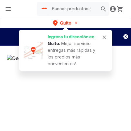
Quito
Regístrate
¿Nuevo en Rappi?
y disfruta de
Ingresa tu dirección en
envíos gratis por semanas
Aplican TyC
Quito
.
Mejor servicio,
entregas más rápidas y
los precios más
convenientes!