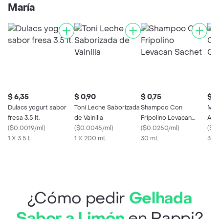
María
$ 6,35
$ 0,90
$ 0,75
$ 2
Dulacs yogurt sabor
Toni Leche Saborizada
Shampoo Con
Mc 
fresa 3.5 lt.
de Vainilla
Fripolino Levacan
Arro
(
$0.0019/ml
)
(
$0.0045/ml
)
Sachet
(
$0.0250/ml
)
(
$0
1 X 3.5 L
1 X 200 mL
30 mL
320
¿Cómo pedir
Gelhada
Sabor a Limón
en Rappi?