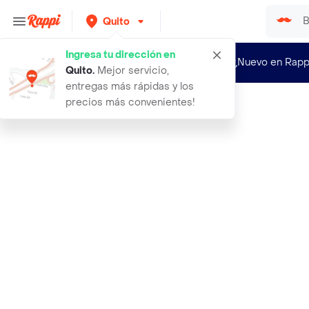
Quito
Ingresa tu dirección en
¿Nuevo en Rapp
Quito
.
Mejor servicio,
entregas más rápidas y los
precios más convenientes!
Rappi
glam ails unas clear curva