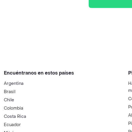
Encuéntranos en estos países
P
Argentina
H
m
Brasil
C
Chile
P
Colombia
A
Costa Rica
P
Ecuador
P