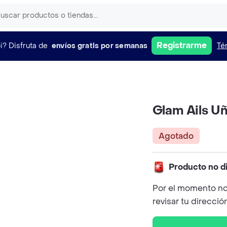
Registrarme
i?
Disfruta de
envíos gratis por semanas
Té
Glam Ails U
Agotado
Producto no d
Por el momento no
revisar tu direcció