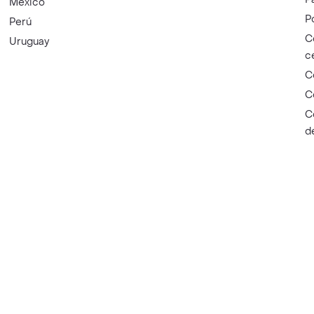
México
P
Perú
C
Uruguay
c
C
C
C
d