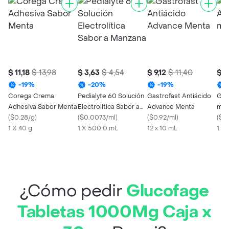
$ 11,18
$ 13,98
$ 3,63
$ 4,54
$ 9,12
$ 11,40
$ 2
-
19
%
-
20
%
-
19
%
Corega Crema
Pedialyte 60 Solución
Gastrofast Antiácido
Gen
Adhesiva Sabor Menta
Electrolítica Sabor a
Advance Menta
mg)
(
$0.28/g
)
Manzana
(
$0.0073/ml
)
(
$0.92/ml
)
(
$0
1 X 40 g
1 X 500.0 mL
12 x 10 mL
1 X
¿Cómo pedir
Glucofage
Tabletas 1000Mg Caja x