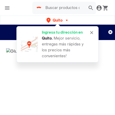
Quito
Regístrate
¿Nuevo en Rappi?
y disfruta de
Ingresa tu dirección en
envíos gratis por semanas
Aplican TyC
Quito
.
Mejor servicio,
entregas más rápidas y
los precios más
convenientes!