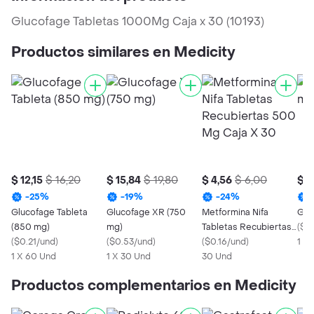
Glucofage Tabletas 1000Mg Caja x 30 (10193)
Productos similares en Medicity
$ 12,15
$ 16,20
$ 15,84
$ 19,80
$ 4,56
$ 6,00
$ 6
-
25
%
-
19
%
-
24
%
Glucofage Tableta
Glucofage XR (750
Metformina Nifa
Glu
(850 mg)
mg)
Tabletas Recubiertas
(
$0.
(
$0.21/und
)
(
$0.53/und
)
500 Mg Caja X 30
(
$0.16/und
)
1 X
1 X 60 Und
1 X 30 Und
30 Und
Productos complementarios en Medicity