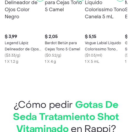
$ 3,99
$ 2,05
$ 5,15
$ 1
Legend Lápiz
Bardot Betún para
Vogue Labial Líquido
Gar
Delineador de Ojos
Cejas Tono 5 Camel
Colorissimo Tono
Ski
Color Negro
(
$3.33/g
)
(
$0.52/g
)
Canela 5 mL
(
$1.03/ml
)
Acl
(
$0
1 X 1.2 g
1 X 4 g
1 X 5 mL
1 x
¿Cómo pedir
Gotas De
Seda Tratamiento Shot
Vitaminado
en Rappi?