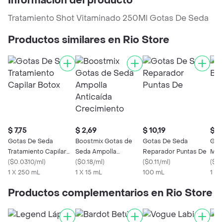
Información del producto
Tratamiento Shot Vitaminado 250Ml Gotas De Seda
Productos similares en Rio Store
$ 7,75
$ 2,69
$ 10,19
$ 7
Gotas De Seda
Boostmix Gotas de
Gotas De Seda
Got
Tratamiento Capilar
Seda Ampolla
Reparador Puntas De
Masc
Botox
(
$0.0310/ml
)
Anticaída Crecimiento
(
$0.18/ml
)
(
$0.11/ml
)
(
$0
1 X 250 mL
1 X 15 mL
100 mL
1 X
Productos complementarios en Rio Store