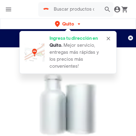
Quito
Regístrate
¿Nuevo en Rappi?
y disfruta de
Ingresa tu dirección en
envíos gratis por semanas
Aplican TyC
Quito
.
Mejor servicio,
entregas más rápidas y
los precios más
convenientes!