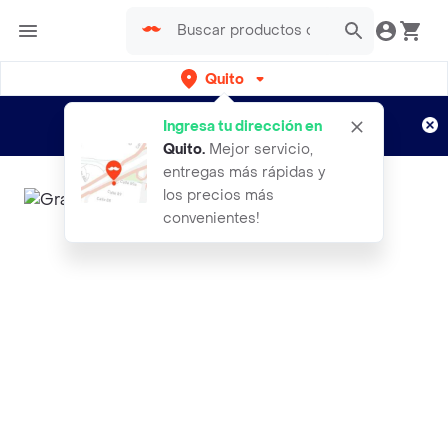
Quito
Regístrate
¿Nuevo en Rappi?
y disfruta de
Ingresa tu dirección en
envíos gratis por semanas
Aplican TyC
Quito
.
Mejor servicio,
entregas más rápidas y
los precios más
convenientes!