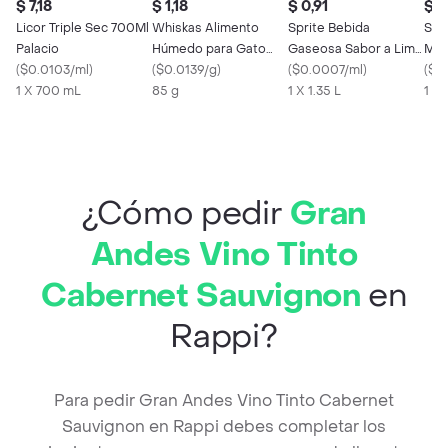
$ 7,18
$ 1,18
$ 0,91
$ 0
Licor Triple Sec 700Ml
Whiskas Alimento
Sprite Bebida
Ser
Palacio
Húmedo para Gato
Gaseosa Sabor a Lima
Mi 
(
$0.0103/ml
)
Adulto Sabor Salmón
(
$0.0139/g
)
Limón
(
$0.0007/ml
)
(
$0
1 X 700 mL
85 g
1 X 1.35 L
1 x 
¿Cómo pedir
Gran
Andes Vino Tinto
Cabernet Sauvignon
en
Rappi?
Para pedir Gran Andes Vino Tinto Cabernet
Sauvignon en Rappi debes completar los