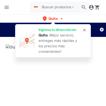
Quito
Regístrate
¿Nuevo en Rappi?
y disfruta de
Ingresa tu dirección en
envíos gratis por semanas
Aplican TyC
Quito
.
Mejor servicio,
entregas más rápidas y
los precios más
convenientes!