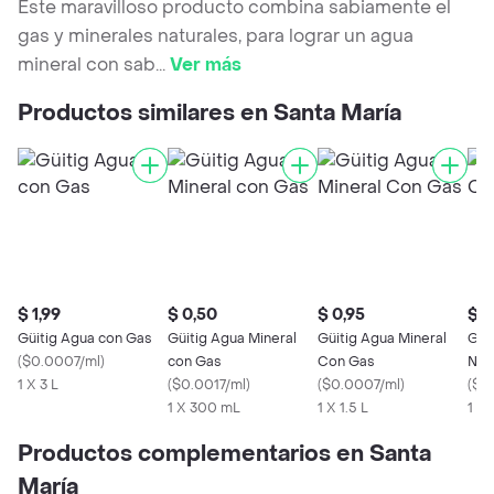
Este maravilloso producto combina sabiamente el
gas y minerales naturales, para lograr un agua
mineral con sab
...
Ver más
Productos similares en Santa María
$ 1,99
$ 0,50
$ 0,95
$ 0
Güitig Agua con Gas
Güitig Agua Mineral
Güitig Agua Mineral
Güi
(
$0.0007/ml
)
con Gas
Con Gas
Nat
1 X 3 L
(
$0.0017/ml
)
(
$0.0007/ml
)
(
$0
1 X 300 mL
1 X 1.5 L
1 X
Productos complementarios en Santa
María