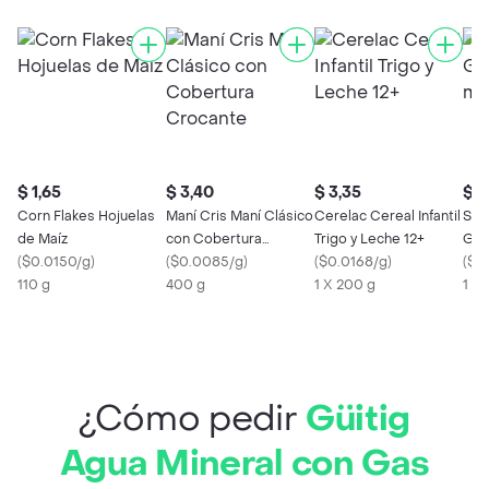
$ 1,65
$ 3,40
$ 3,35
$ 2
Corn Flakes Hojuelas
Maní Cris Maní Clásico
Cerelac Cereal Infantil
Spr
de Maíz
con Cobertura
Trigo y Leche 12+
Gas
(
$0.0150/g
)
Crocante
(
$0.0085/g
)
(
$0.0168/g
)
(
$0
110 g
400 g
1 X 200 g
1 X 
¿Cómo pedir
Güitig
Agua Mineral con Gas