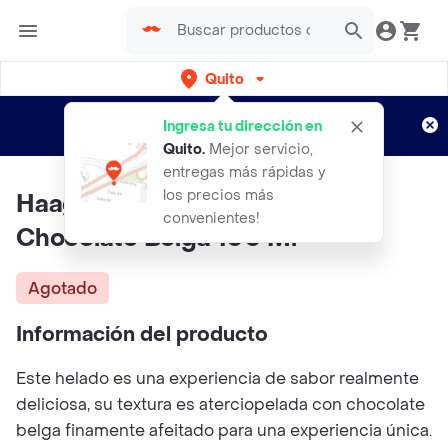
Quito
Regístrate
¿Nuevo en Rappi?
y disfruta de
Ingresa tu dirección en
envíos gratis por semanas
Aplican TyC
Quito
.
Mejor servicio,
entregas más rápidas y
los precios más
Haagen Dazs Helado Minicup
convenientes!
Chocolate Belga 100 Ml
Agotado
Información del producto
Este helado es una experiencia de sabor realmente
deliciosa, su textura es aterciopelada con chocolate
belga finamente afeitado para una experiencia única.