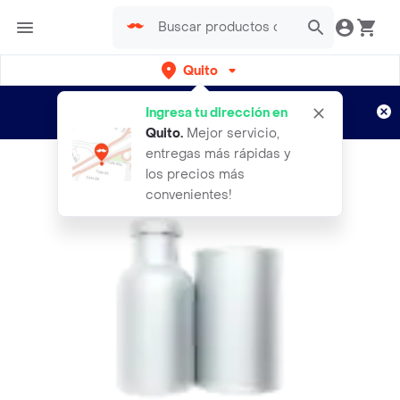
Quito
Regístrate
¿Nuevo en Rappi?
y disfruta de
Ingresa tu dirección en
envíos gratis por semanas
Aplican TyC
Quito
.
Mejor servicio,
entregas más rápidas y
los precios más
convenientes!