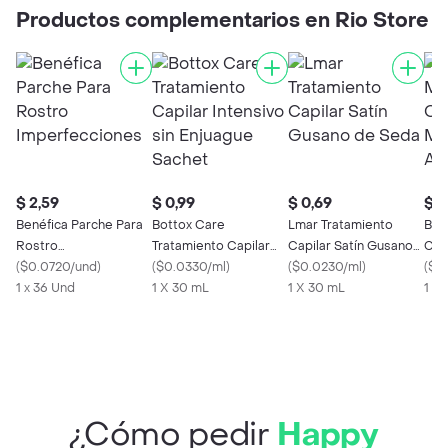
Productos complementarios en Rio Store
$ 2,59
$ 0,99
$ 0,69
$ 0
Benéfica Parche Para
Bottox Care
Lmar Tratamiento
Biot
Rostro
Tratamiento Capilar
Capilar Satín Gusano
Cap
Imperfecciones
(
$0.0720/und
)
Intensivo sin Enjuague
(
$0.0330/ml
)
de Seda
(
$0.0230/ml
)
Ton
(
$0
1 x 36 Und
Sachet
1 X 30 mL
1 X 30 mL
1 X
¿Cómo pedir
Happy