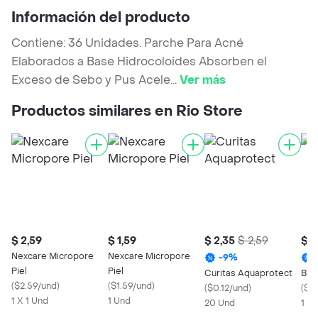
Información del producto
Contiene: 36 Unidades. Parche Para Acné
Elaborados a Base Hidrocoloides Absorben el
Exceso de Sebo y Pus Acele
...
Ver más
Productos similares en Rio Store
$ 2,59
$ 1,59
$ 2,35
$ 2,59
$ 3
Nexcare Micropore
Nexcare Micropore
-
9
%
Piel
Piel
Curitas Aquaprotect
Bica
(
$2.59/und
)
(
$1.59/und
)
(
$0.12/und
)
(
$0
1 X 1 Und
1 Und
20 Und
1 x 