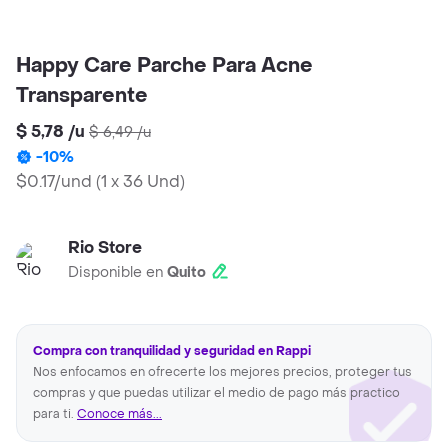
Happy Care Parche Para Acne
Transparente
$ 5,78
/
u
$ 6,49
/
u
-
10
%
$0.17/und
(
1 x 36 Und
)
Rio Store
Disponible en
Quito
Compra con tranquilidad y seguridad en Rappi
Nos enfocamos en ofrecerte los mejores precios, proteger tus
compras y que puedas utilizar el medio de pago más practico
para ti.
Conoce más...