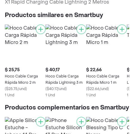
X1 Rapid Charging Cable Lightning 2 Metros
Productos similares en Smartbuy
$ 25,75
$ 40,17
$ 22,66
$ 2
Hoco Cable Carga
Hoco Cable Carga
Hoco Cable Carga
Hoc
Rápida Micro 2 m
Rápida Lightning 3 m
Rápida Micro 1 m
Lig
(
$25.75/und
)
(
$40.17/und
)
(
$22.66/und
)
(
$29
1 Und
1 Und
1 Und
1 U
Productos complementarios en Smartbuy