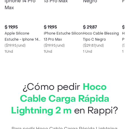
$ 19,95
$ 19,95
$ 29,87
$ 2
Apple Silicone
iPhone Estuche Silicon
Hoco Cable Blessing
Hoc
Estuche - Iphone 14
13 Pro Max
Tipo C Negro
Pue
Pro Max
(
$19.95/und
)
(
$19.95/und
)
(
$29.87/und
)
(
$2
1Und
1Und
1 Und
1 U
¿Cómo pedir
Hoco
Cable Carga Rápida
Lightning 2 m
en Rappi?
Para pedir Hoco Cable Carga Rápida Lightning