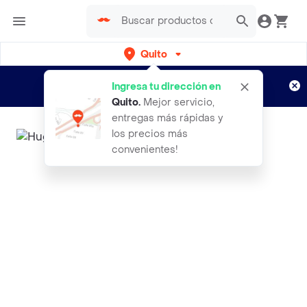
Quito
Regístrate
¿Nuevo en Rappi?
y disfruta de
Ingresa tu dirección en
envíos gratis por semanas
Aplican TyC
Quito
.
Mejor servicio,
entregas más rápidas y
los precios más
convenientes!