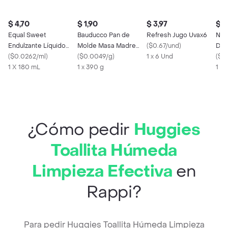
$ 4,70
$ 1,90
$ 3,97
$ 4
Equal Sweet
Bauducco Pan de
Refresh Jugo Uvax6
Nos
Endulzante Líquido
Molde Masa Madre
(
$0.67/und
)
Dia
Stevia
(
$0.0262/ml
)
Blanco
(
$0.0049/g
)
1 x 6 Und
(
$0
1 X 180 mL
1 x 390 g
1 X
¿Cómo pedir
Huggies
Toallita Húmeda
Limpieza Efectiva
en
Rappi?
Para pedir Huggies Toallita Húmeda Limpieza