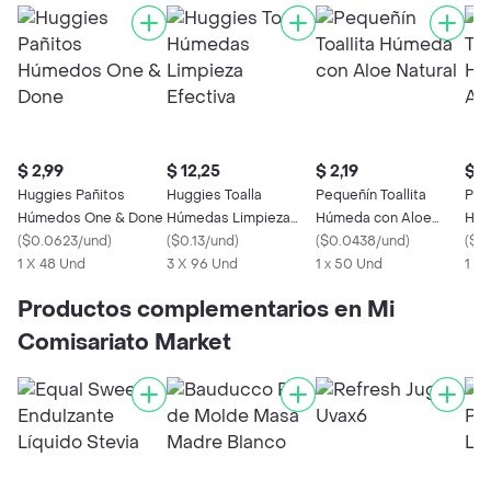
$ 2,99
$ 12,25
$ 2,19
$ 9
Huggies Pañitos
Huggies Toalla
Pequeñín Toallita
Pequ
Húmedos One & Done
Húmedas Limpieza
Húmeda con Aloe
Húm
(
$0.0623/und
)
Efectiva
(
$0.13/und
)
Natural
(
$0.0438/und
)
Nat
(
$0
1 X 48 Und
3 X 96 Und
1 x 50 Und
1 X
Productos complementarios en Mi
Comisariato Market