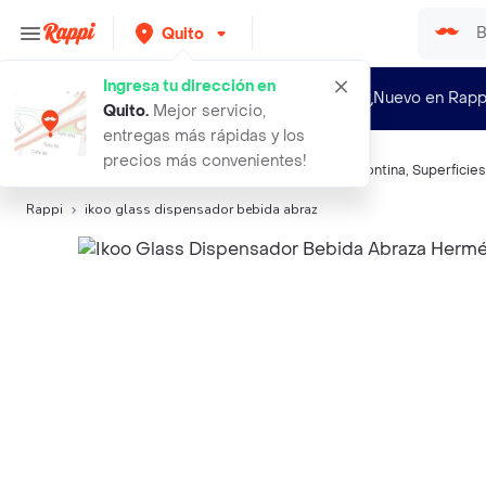
Quito
Ingresa tu dirección en
¿Nuevo en Rapp
Quito
.
Mejor servicio,
entregas más rápidas y los
precios más convenientes!
Búsquedas relacionadas:
Utensilios de Cocina
,
Tramontina
,
Superficies
Rappi
ikoo glass dispensador bebida abraz