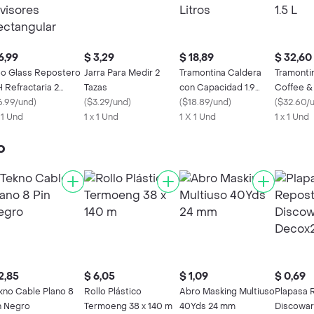
6,99
$ 3,29
$ 18,89
$ 32,60
oo Glass Repostero
Jarra Para Medir 2
Tramontina Caldera
Tramonti
H Refractaria 2
Tazas
con Capacidad 1.9
Coffee &
visores Rectangular
6.99/und
)
(
$3.29/und
)
Litros
(
$18.89/und
)
Capacida
(
$32.60/
x 1 Und
1 x 1 Und
1 X 1 Und
1 x 1 Und
o
2,85
$ 6,05
$ 1,09
$ 0,69
kno Cable Plano 8
Rollo Plástico
Abro Masking Multiuso
Plapasa 
n Negro
Termoeng 38 x 140 m
40Yds 24 mm
Discowar