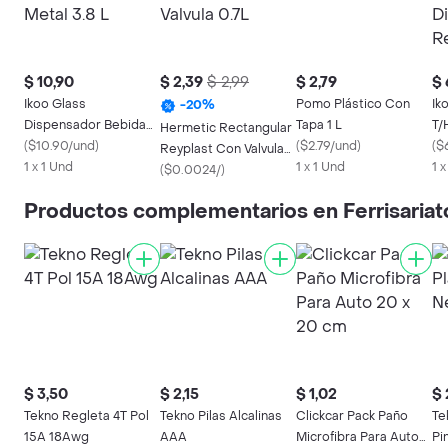
$ 10,90
$ 2,39
$ 2,99
$ 2,79
$ 
Ikoo Glass
Pomo Plástico Con
Ik
-
20
%
Dispensador Bebida
Tapa 1 L
T/
Hermetic Rectangular
Tapa Metal 3.8 L
(
$10.90/und
)
(
$2.79/und
)
Di
(
$
Reyplast Con Valvula
1 x 1 Und
1 x 1 Und
1 
0.7L
(
$0.0024/
)
Productos complementarios en Ferrisariat
$ 3,50
$ 2,15
$ 1,02
$ 
Tekno Regleta 4T Pol
Tekno Pilas Alcalinas
Clickcar Pack Paño
Te
15A 18Awg
AAA
Microfibra Para Auto
Pi