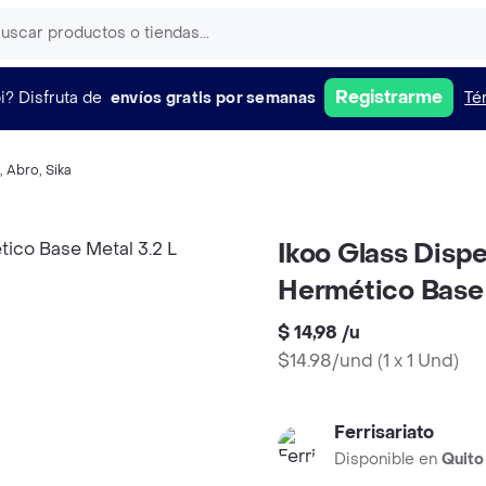
Registrarme
i?
Disfruta de
envíos gratis por semanas
Té
,
Abro
,
Sika
Ikoo Glass Disp
Hermético Base 
$ 14,98
/
u
$14.98/und
(
1 x 1 Und
)
Ferrisariato
Disponible en
Quito