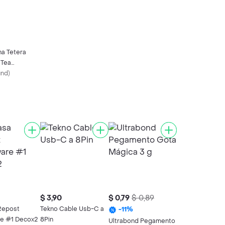
na Tetera
 Tea
d 1.5 L
und
)
$ 3,90
$ 0,79
$ 0,89
Repost
Tekno Cable Usb-C a
-
11
%
e #1 Decox2
8Pin
Ultrabond Pegamento