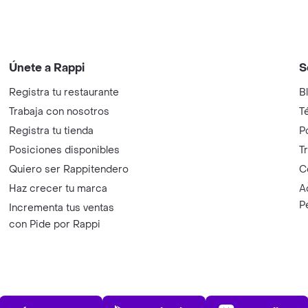
Únete a Rappi
S
Registra tu restaurante
B
Trabaja con nosotros
T
Registra tu tienda
P
Posiciones disponibles
T
Quiero ser Rappitendero
C
Haz crecer tu marca
A
P
Incrementa tus ventas
con Pide por Rappi
App Store
Play Store
AppGalle