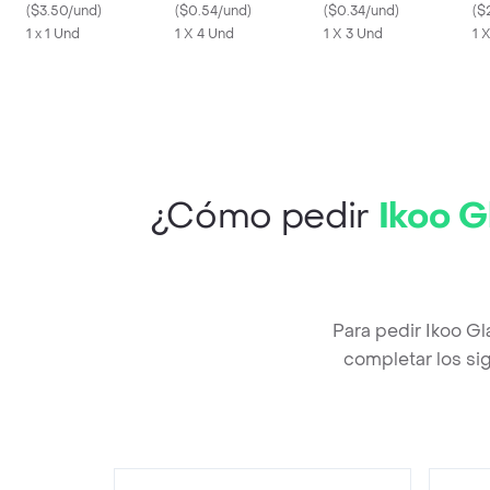
(
$3.50/und
)
(
$0.54/und
)
20 x 20 cm
(
$0.34/und
)
(
$
1 x 1 Und
1 X 4 Und
1 X 3 Und
1 
¿Cómo pedir
Ikoo G
Para pedir Ikoo G
completar los sig