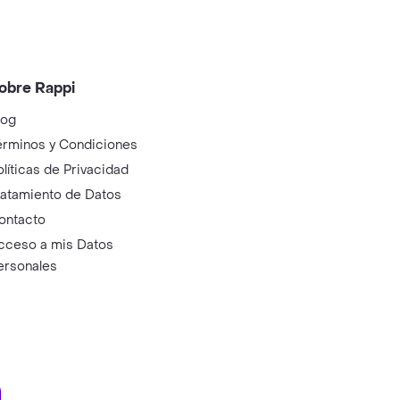
obre Rappi
log
érminos y Condiciones
olíticas de Privacidad
ratamiento de Datos
ontacto
cceso a mis Datos
ersonales
ry