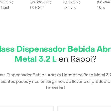
2.85/und
)
(
$0.0005/cm
)
(
$1.09/und
)
(
$0.69/u
X 1 Und
1 X 140 m
1 X 1 Und
1 Und
lass Dispensador Bebida Ab
Metal 3.2 L
en Rappi?
lass Dispensador Bebida Abraza Hermético Base Metal 3.
uientes pasos y nos encargamos de llevarte el producto a
brevedad