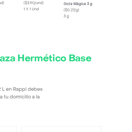
nd
)
(
$3.90/und
)
Gota Mágica 3 g
1 X 1 Und
(
$0.27/g
)
3 g
raza Hermético Base
2 L en Rappi debes
 tu domicilio a la