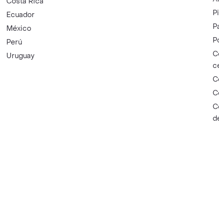
Costa Rica
P
Ecuador
P
México
P
Perú
C
Uruguay
c
C
C
C
d