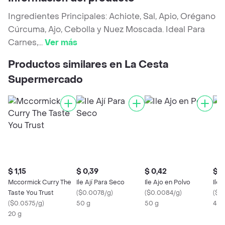
Ingredientes Principales: Achiote, Sal, Apio, Orégano
Cúrcuma, Ajo, Cebolla y Nuez Moscada. Ideal Para
Carnes,
...
Ver más
Productos similares en La Cesta
Supermercado
$ 1,15
$ 0,39
$ 0,42
$ 0
Mccormick Curry The
Ile Ají Para Seco
Ile Ajo en Polvo
Ile
Taste You Trust
(
$0.0078/g
)
(
$0.0084/g
)
(
$0
(
$0.0575/g
)
50 g
50 g
430
20 g