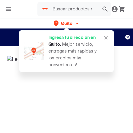
Quito
Regístrate
¿Nuevo en Rappi?
y disfruta de
Ingresa tu dirección en
envíos gratis por semanas
Aplican TyC
Quito
.
Mejor servicio,
entregas más rápidas y
los precios más
convenientes!