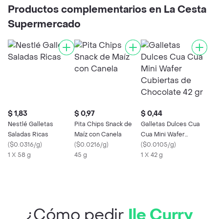
Productos complementarios en La Cesta
Supermercado
$ 1,83
$ 0,97
$ 0,44
Nestlé Galletas
Pita Chips Snack de
Galletas Dulces Cua
Saladas Ricas
Maíz con Canela
Cua Mini Wafer
(
$0.0316/g
)
(
$0.0216/g
)
Cubiertas de
(
$0.0105/g
)
1 X 58 g
45 g
Chocolate 42 gr
1 X 42 g
¿Cómo pedir
Ile Curry