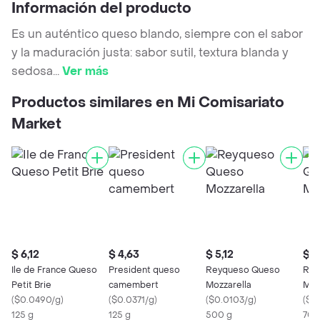
Información del producto
Es un auténtico queso blando, siempre con el sabor
y la maduración justa: sabor sutil, textura blanda y
sedosa
...
Ver más
Productos similares en Mi Comisariato
Market
$ 6,12
$ 4,63
$ 5,12
$ 6
Ile de France Queso
President queso
Reyqueso Queso
Rey
Petit Brie
camembert
Mozzarella
Moz
(
$0.0490/g
)
(
$0.0371/g
)
(
$0.0103/g
)
(
$0
125 g
125 g
500 g
700