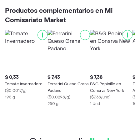
Productos complementarios en Mi
Comisariato Market
$ 0,33
$ 7,43
$ 7,38
$ 0
Tomate Invernadero
Ferrarini Queso Grana
B&G Pepinillo en
Eko
(
$0.0017/g
)
Padano
Consrva New York
Ahu
195 g
(
$0.0298/g
)
(
$7.38/und
)
(
$0
250 g
1 Und
100