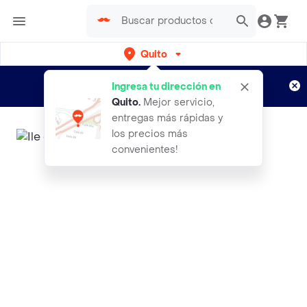
Quito
Regístrate
¿Nuevo en Rappi?
y disfruta de
Ingresa tu dirección en
envíos gratis por semanas
Aplican TyC
Quito
.
Mejor servicio,
entregas más rápidas y
los precios más
convenientes!