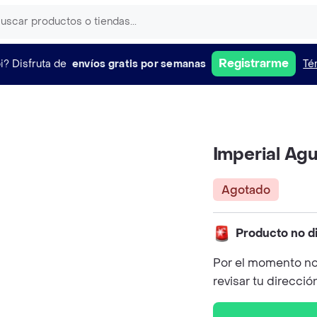
Registrarme
i?
Disfruta de
envíos gratis por semanas
Té
Imperial Ag
Agotado
Producto no d
Por el momento no
revisar tu direcció