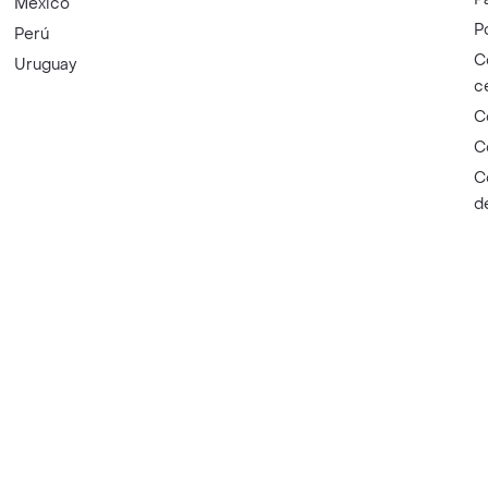
México
P
Perú
C
Uruguay
c
C
C
C
d