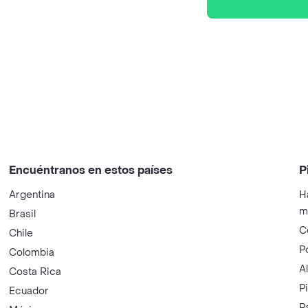
Encuéntranos en estos países
P
Argentina
H
m
Brasil
C
Chile
P
Colombia
A
Costa Rica
P
Ecuador
P