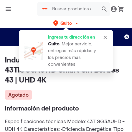
Quito
Regístrate
¿Nuevo en Rappi?
y disfruta de
Ingresa tu dirección en
envíos gratis por semanas
Aplican TyC
Quito
.
Mejor servicio,
entregas más rápidas y
los precios más
Indurama - Televisor
convenientes!
43TISG3AUHD Smart Sin Bordes
43 | UHD 4K
Agotado
Información del producto
Especificaciones técnicas Modelo: 43TISG3AUHD -
UDH 4K Características: •Eficiencia Energética: Tipo