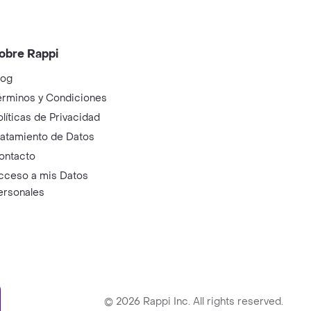
obre Rappi
log
érminos y Condiciones
olíticas de Privacidad
ratamiento de Datos
ontacto
cceso a mis Datos
ersonales
ry
©
2026
Rappi Inc. All rights reserved.