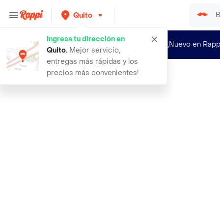
Quito
Ingresa tu dirección en
¿Nuevo en Rapp
Quito
.
Mejor servicio,
entregas más rápidas y los
precios más convenientes!
Rappi
infinix hot 10 lite 2gb ram 32gb al