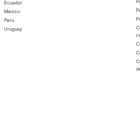
P
Ecuador
P
México
P
Perú
C
Uruguay
c
C
C
C
d