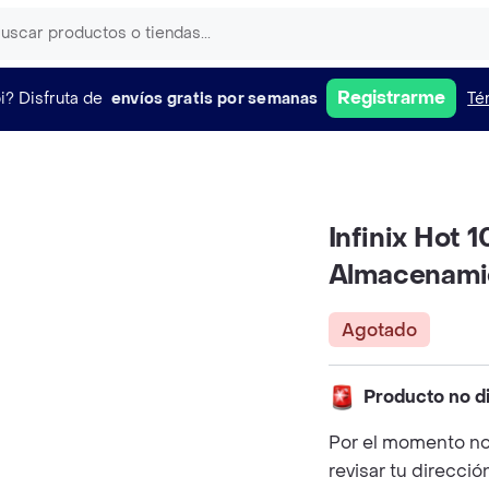
Registrarme
i?
Disfruta de
envíos gratis por semanas
Té
Infinix Hot 
Almacenami
Agotado
Producto no d
Por el momento no
revisar tu direcció