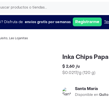
Registrarme
i?
Disfruta de
envíos gratis por semanas
Té
uisito
,
Las Lojanitas
Inka Chips Papa
$ 2,60
/
u
$0.0217/g
(
120 g
)
Santa María
Disponible en
Quito