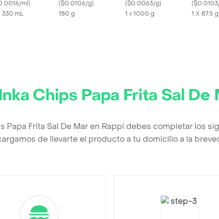
0.0016/ml
)
(
$0.0106/g
)
(
$0.0063/g
)
(
$0.0103
X 330 mL
180 g
1 x 1000 g
1 X 87.5 g
Inka Chips Papa Frita Sal De
ps Papa Frita Sal De Mar en Rappi debes completar los si
argamos de llevarte el producto a tu domicilio a la brev