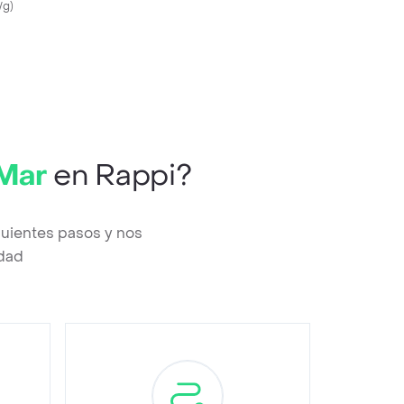
/g
)
 Mar
en Rappi?
guientes pasos y nos
edad