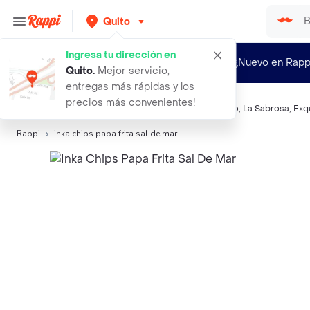
Quito
Ingresa tu dirección en
¿Nuevo en Rapp
Quito
.
Mejor servicio,
entregas más rápidas y los
precios más convenientes!
Búsquedas relacionadas:
Snacks salados
,
Delencanto
,
La Sabrosa
,
Exq
Rappi
inka chips papa frita sal de mar