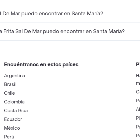
al De Mar puedo encontrar en Santa María?
Frita Sal De Mar puedo encontrar en Santa María?
Encuéntranos en estos países
P
Argentina
H
m
Brasil
C
Chile
P
Colombia
A
Costa Rica
P
Ecuador
P
México
P
Perú