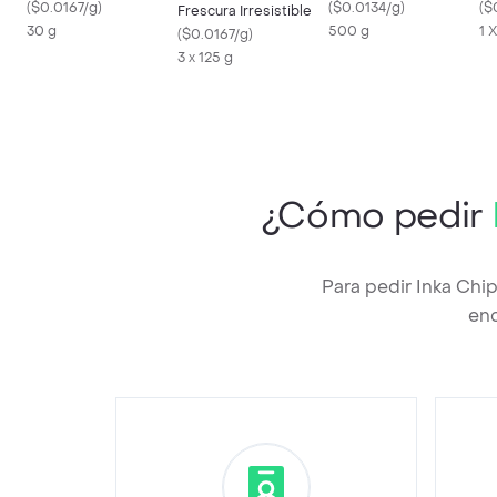
(
$0.0167/g
)
(
$0.0134/g
)
(
$
Frescura Irresistible
30 g
500 g
1 
(
$0.0167/g
)
3 x 125 g
¿Cómo pedir
Para pedir Inka Chi
enc