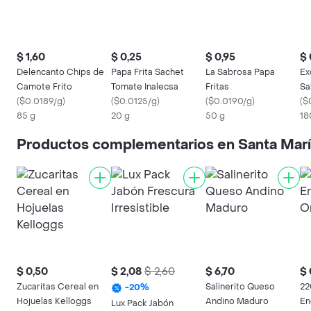
$ 1,60
$ 0,25
$ 0,95
$ 
Delencanto Chips de
Papa Frita Sachet
La Sabrosa Papa
Ex
Camote Frito
Tomate Inalecsa
Fritas
Sa
(
$0.0189/g
)
(
$0.0125/g
)
(
$0.0190/g
)
(
$
85 g
20 g
50 g
18
Productos complementarios en Santa Mar
$ 0,50
$ 2,08
$ 2,60
$ 6,70
$ 
Zucaritas Cereal en
Salinerito Queso
22
-
20
%
Hojuelas Kelloggs
Andino Maduro
En
Lux Pack Jabón