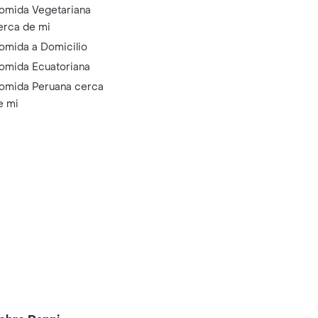
omida Vegetariana
erca de mi
omida a Domicilio
omida Ecuatoriana
omida Peruana cerca
e mi