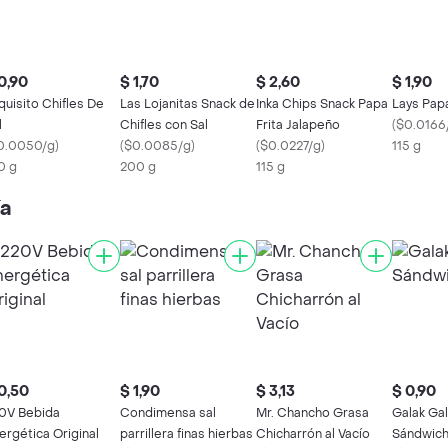
0,90
$ 1,70
$ 2,60
$ 1,90
quisito Chifles De
Las Lojanitas Snack de
Inka Chips Snack Papa
Lays Pap
l
Chifles con Sal
Frita Jalapeño
(
$0.0166
0.0050/g
)
(
$0.0085/g
)
(
$0.0227/g
)
115 g
0 g
200 g
115 g
ía
0,50
$ 1,90
$ 3,13
$ 0,90
0V Bebida
Condimensa sal
Mr. Chancho Grasa
Galak Gal
ergética Original
parrillera finas hierbas
Chicharrón al Vacío
Sándwic