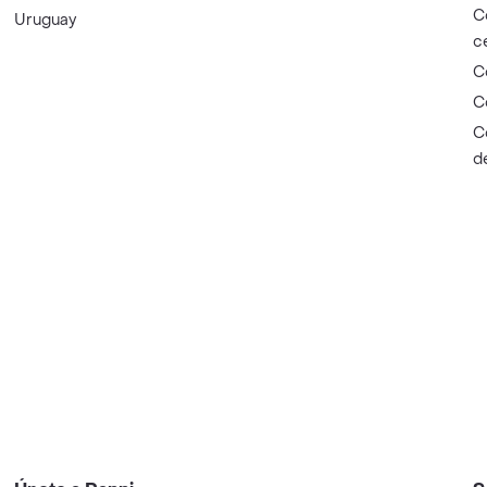
C
Uruguay
c
C
C
C
d