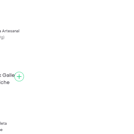
a Artesanal
/g
)
leta
he