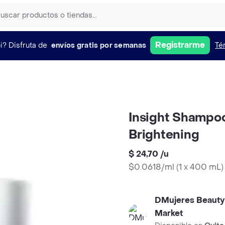
Registrarme
i?
Disfruta de
envíos gratis por semanas
Té
Insight Shampoo
Brightening
$ 24,70
/
u
$0.0618/ml
(
1 x 400 mL
)
DMujeres Beauty
Market