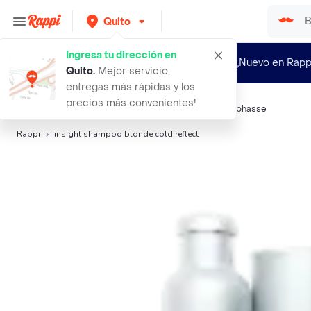
Quito
Ingresa tu dirección en
¿Nuevo en Rapp
Quito
.
Mejor servicio,
entregas más rápidas y los
precios más convenientes!
Búsquedas relacionadas:
Shampoo
,
Insight
,
KUUL
,
Byphasse
Rappi
insight shampoo blonde cold reflect