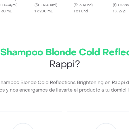
0.0334/ml
)
Salicílico
(
$0.0640/ml
)
Acero Inoxidable
(
$1.30/und
)
Cejas 24
(
$0.0889
X 30 mL
1 x 200 mL
1 x 1 Und
Laminati
1 X 27 g
t Shampoo Blonde Cold Reflec
Rappi?
 Shampoo Blonde Cold Reflections Brightening en Rappi 
os y nos encargamos de llevarte el producto a tu domicili