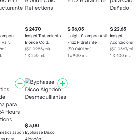
$ 24,70
$ 36,05
$ 22,65
Shampoo
Insight Tratamiento
Insight Shampoo Anti-
Insight
 Hair
Blonde Cold
Frizz Hidratante
Acondicionador
turante
/ml
)
Reflections
(
$0.0988/ml
)
(
$0.0401/ml
)
Cabello Dañado
(
$0.0567/ml
)
mL
1 X 250 mL
1 x 900 mL
1 X 400 mL
$ 3,00
metics Jabón
Byphasse Disco
ina para
Algodón