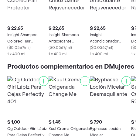
$ 22,65
$ 22,65
$ 22,65
$ 
Insight Shampoo
Insight Shampoo
Insight
In
Colored Hair
Antioxidante
Acondicionador
Bl
Protector
(
$0.0567/ml
)
Rejuvenecedor
(
$0.0567/ml
)
Antioxidante
(
$0.0567/ml
)
Re
(
$
1 x 400 mL
1 x 400 mL
Rejuvenecedor
1 x 400 mL
1 
Productos complementarios en DMujeres 
$ 1,00
$ 1,45
$ 7,90
$ 
Og Outdoor Girl Lápiz
Kuul Crema Oxigenada
Byphasse Loción
Bi
Para Cejas Perfectly
Change Me
Micelar
Cu