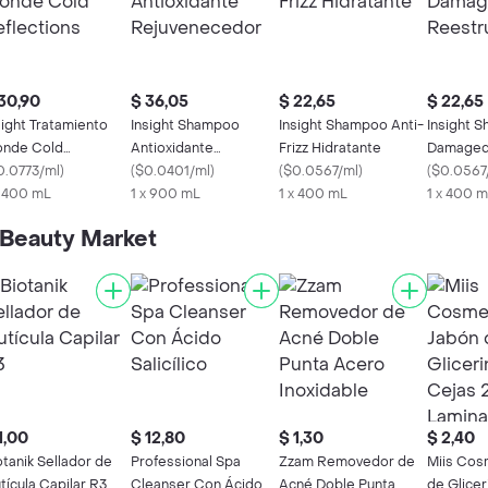
30,90
$ 36,05
$ 22,65
$ 22,65
sight Tratamiento
Insight Shampoo
Insight Shampoo Anti-
Insight 
onde Cold
Antioxidante
Frizz Hidratante
Damaged
flections
0.0773/ml
)
Rejuvenecedor
(
$0.0401/ml
)
(
$0.0567/ml
)
Reestruc
(
$0.0567
x 400 mL
1 x 900 mL
1 x 400 mL
1 x 400 
Beauty Market
1,00
$ 12,80
$ 1,30
$ 2,40
otanik Sellador de
Professional Spa
Zzam Removedor de
Miis Cos
tícula Capilar R3
Cleanser Con Ácido
Acné Doble Punta
de Glicer