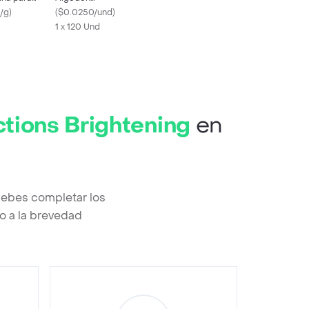
 Hours
/g
)
Desmaquillantes
(
$0.0250/und
)
ons
1 x 120 Und
tions Brightening
en
debes completar los
o a la brevedad