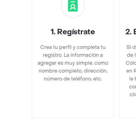
1
.
Regístrate
2
.
Crea tu perfil y completa tu
Si 
registro. La información a
de 
agregar es muy simple, como
Cold
nombre completo, dirección,
en 
número de teléfono, etc.
la
co
cl