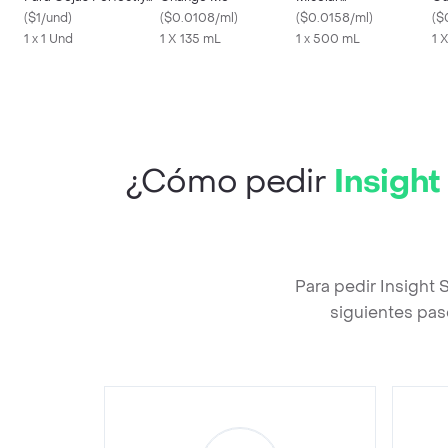
401
(
$1/und
)
(
$0.0108/ml
)
Desmaquillante
(
$0.0158/ml
)
(
$
1 x 1 Und
1 X 135 mL
1 x 500 mL
1 
¿Cómo pedir
Insigh
Para pedir Insight
siguientes pas