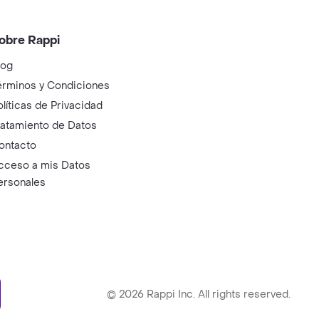
obre Rappi
log
érminos y Condiciones
olíticas de Privacidad
ratamiento de Datos
ontacto
cceso a mis Datos
ersonales
ry
©
2026
Rappi Inc. All rights reserved.