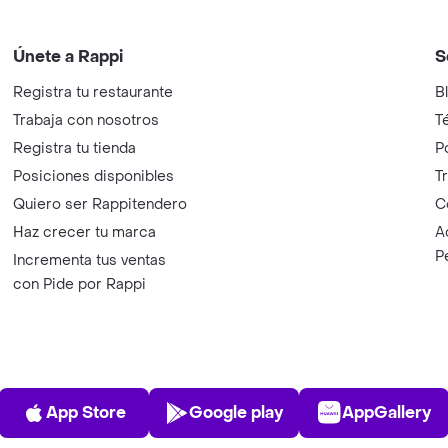
Únete a Rappi
S
Registra tu restaurante
B
Trabaja con nosotros
T
Registra tu tienda
P
Posiciones disponibles
T
Quiero ser Rappitendero
C
Haz crecer tu marca
A
P
Incrementa tus ventas
con Pide por Rappi
App Store
Play Store
AppGalle
App Store
Google play
AppGallery