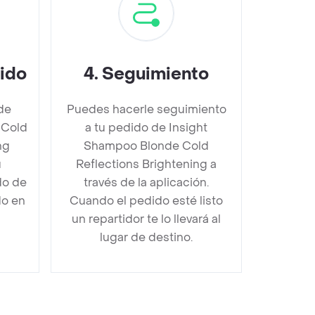
dido
4
.
Seguimiento
de
Puedes hacerle seguimiento
 Cold
a tu pedido de Insight
ng
Shampoo Blonde Cold
u
Reflections Brightening a
do de
través de la aplicación.
do en
Cuando el pedido esté listo
un repartidor te lo llevará al
lugar de destino.