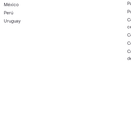
P
México
P
Perú
C
Uruguay
c
C
C
C
d