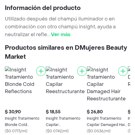
Información del producto
Utilizado después del champú iluminador o en
combinación con otro champú insight, ayuda a
neutralizar el refle
...
Ver más
Productos similares en DMujeres Beauty
Market
$ 30,90
$ 18,55
$ 26,80
$ 2
Insight Tratamiento
Insight Tratamiento
Insight Tratamiento
Insi
Blonde Cold
Capilar
Capilar Damaged Hair
Dam
Reflections
(
$0.0773/ml
)
Reestructurante
(
$0.0742/ml
)
Reestructurante
(
$0.0536/ml
)
Ree
(
$0.