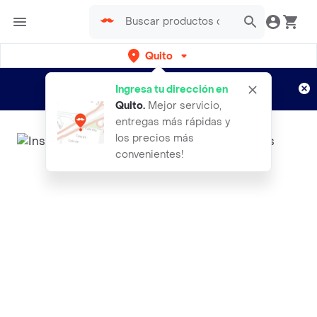
Quito
Regístrate
¿Nuevo en Rappi?
y disfruta de
Ingresa tu dirección en
envíos gratis por semanas
Aplican TyC
Quito
.
Mejor servicio,
entregas más rápidas y
los precios más
convenientes!