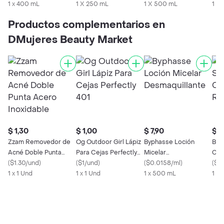
1 x 400 mL
1 X 250 mL
1 X 500 mL
1 x
Productos complementarios en
DMujeres Beauty Market
$ 1,30
$ 1,00
$ 7,90
$ 1
Zzam Removedor de
Og Outdoor Girl Lápiz
Byphasse Loción
Biot
Acné Doble Punta
Para Cejas Perfectly
Micelar
Cutí
Acero Inoxidable
(
$1.30/und
)
401
(
$1/und
)
Desmaquillante
(
$0.0158/ml
)
(
$0
1 x 1 Und
1 x 1 Und
1 x 500 mL
1 X