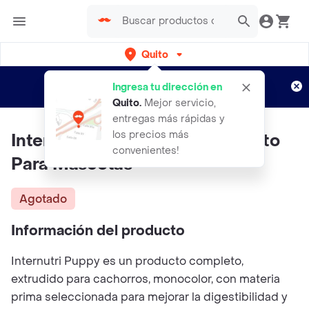
Quito
Regístrate
¿Nuevo en Rappi?
y disfruta de
Ingresa tu dirección en
envíos gratis por semanas
Aplican TyC
Quito
.
Mejor servicio,
entregas más rápidas y
los precios más
Internutri Cachorro 4kg Alimento
convenientes!
Para Mascotas
Agotado
Información del producto
Internutri Puppy es un producto completo,
extrudido para cachorros, monocolor, con materia
prima seleccionada para mejorar la digestibilidad y