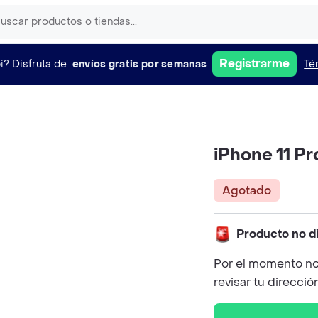
Registrarme
i?
Disfruta de
envíos gratis por semanas
Té
iPhone 11 P
Agotado
Producto no d
Por el momento no
revisar tu direcció