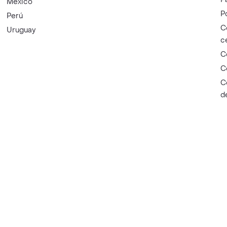
México
P
Perú
C
Uruguay
c
C
C
C
d