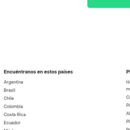
Encuéntranos en estos países
P
Argentina
H
m
Brasil
C
Chile
P
Colombia
A
Costa Rica
P
Ecuador
P