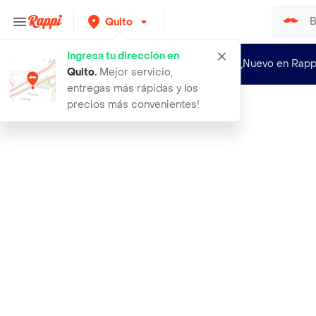
Quito
Ingresa tu dirección en
¿Nuevo en Rapp
Quito
.
Mejor servicio,
entregas más rápidas y los
precios más convenientes!
Rappi
iphone 11 pro max 256gb silver open