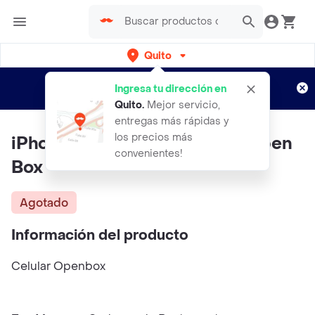
Quito
Regístrate
¿Nuevo en Rappi?
y disfruta de
Ingresa tu dirección en
envíos gratis por semanas
Aplican TyC
Quito
.
Mejor servicio,
entregas más rápidas y
los precios más
iPhone Xs Max 64 Gb Silver Open
convenientes!
Box
Agotado
Información del producto
Celular Openbox