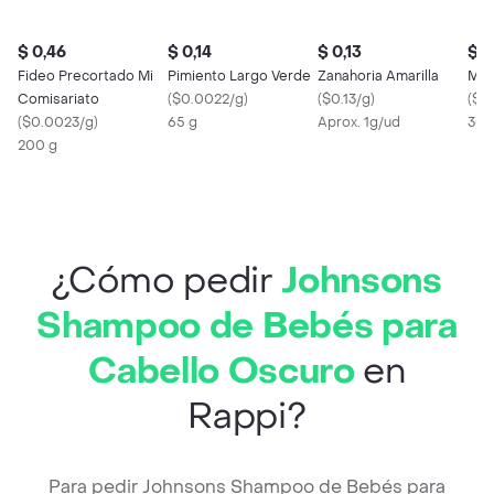
$ 0,46
$ 0,14
$ 0,13
$ 0
Fideo Precortado Mi
Pimiento Largo Verde
Zanahoria Amarilla
Mad
Comisariato
(
$0.0022/g
)
(
$0.13/g
)
(
$0
(
$0.0023/g
)
65 g
Aprox. 1g/ud
300
200 g
¿Cómo pedir
Johnsons
Shampoo de Bebés para
Cabello Oscuro
en
Rappi?
Para pedir Johnsons Shampoo de Bebés para