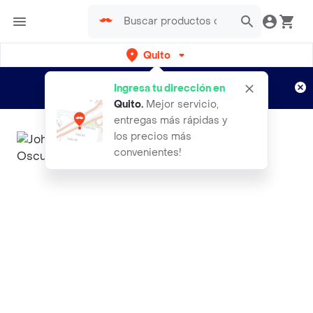
Quito
Regístrate
¿Nuevo en Rappi?
y disfruta de
Ingresa tu dirección en
envíos gratis por semanas
Aplican TyC
Quito
.
Mejor servicio,
entregas más rápidas y
los precios más
convenientes!