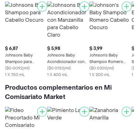
$ 6,87
$ 5,98
$ 3,99
$ 8
Johnsons Baby
Johnsons Baby
Johnson's Baby
Joh
Shampoo para
Acondicionador con
Shampoo Romero
Sha
Cabello Oscuro
(
$0.0092/ml
)
Manzanilla para
(
$0.0150/ml
)
Cabello Oscuro
(
$0.0200/ml
)
Beb
(
$0.
1 X 750 mL
Cabello Claro
1 X 400 mL
1 X 200 mL
1 X
Productos complementarios en Mi
Comisariato Market