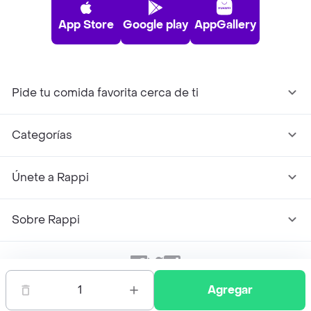
App Store
Google play
AppGallery
Pide tu comida favorita cerca de ti
Categorías
Únete a Rappi
Sobre Rappi
Facebook
Twitter
Instagram
1
Agregar
©
2026
Rappi Inc. All rights reserved.