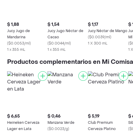
$ 1,88
$ 1,54
$ 1,17
$ 
Jucy Jugo de
Jucy Jugo Néctar de
Jucy Néctar de Mango
Ju
Mandarina
Cacao
(
$0.0039/ml
)
Ml
(
$0.0053/ml
)
(
$0.0044/ml
)
1 X 300 mL
(
$
1 x 355 mL
1 x 355 mL
1 
Productos complementarios en Mi Comisa
$ 6,65
$ 0,46
$ 5,19
$ 
Heineken Cerveza
Manzana Verde
Club Premium
Si
Lager en Lata
(
$0.0023/g
)
Cerveza Platino
(
$