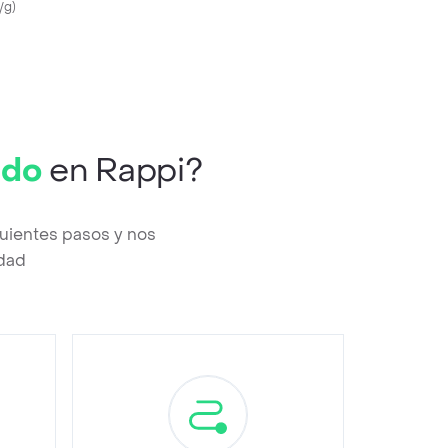
/g
)
ndo
en Rappi?
uientes pasos y nos
edad