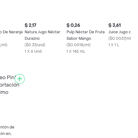
$ 2,17
$ 0,26
$ 3,61
o De Naranja
Natura Jugo Néctar
Pulp Néctar De Fruta
Juice Jugo de N
Durazno
Sabor Mango
(
$0.0037/ml
)
/ml
)
(
$0.37/und
)
(
$0.0018/ml
)
1 X 1 L
1 X 6 Und
1 X 145 mL
intón de
ión en