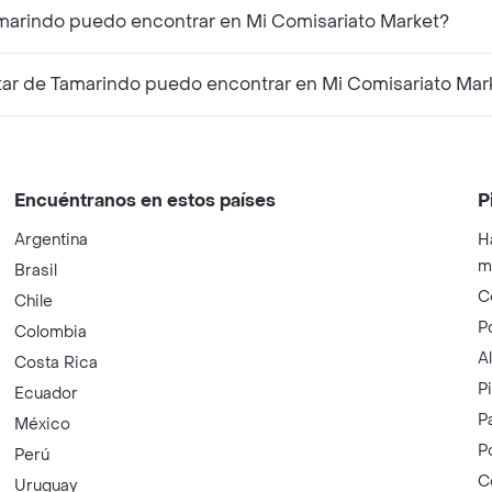
amarindo puedo encontrar en Mi Comisariato Market?
ar de Tamarindo puedo encontrar en Mi Comisariato Mar
Encuéntranos en estos países
P
Argentina
H
m
Brasil
C
Chile
P
Colombia
A
Costa Rica
P
Ecuador
P
México
P
Perú
C
Uruguay