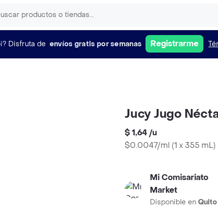
Registrarme
i?
Disfruta de
envíos gratis por semanas
Té
Jucy Jugo Nécta
$ 1,64
/
u
$0.0047/ml
(
1 x 355 mL
)
Mi Comisariato
Market
Disponible en
Quito