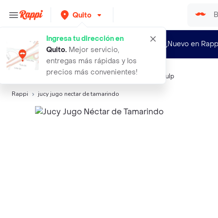
Quito
Ingresa tu dirección en
¿Nuevo en Rapp
Quito
.
Mejor servicio,
entregas más rápidas y los
precios más convenientes!
Búsquedas relacionadas:
Jugos
,
Jucy
,
Dhoy
,
Natura
,
Pulp
Rappi
jucy jugo nectar de tamarindo