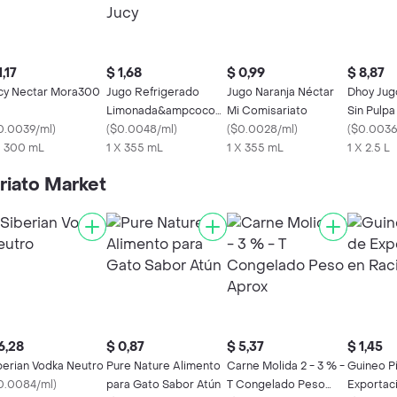
1,17
$ 1,68
$ 0,99
$ 8,87
cy Nectar Mora300
Jugo Refrigerado
Jugo Naranja Néctar
Dhoy Jug
Limonada&ampcoco
Mi Comisariato
Sin Pulpa
0.0039/ml
)
Jucy
(
$0.0048/ml
)
(
$0.0028/ml
)
(
$0.0036
X 300 mL
1 X 355 mL
1 X 355 mL
1 X 2.5 L
riato Market
6,28
$ 0,87
$ 5,37
$ 1,45
berian Vodka Neutro
Pure Nature Alimento
Carne Molida 2 - 3 % -
Guineo P
0.0084/ml
)
para Gato Sabor Atún
T Congelado Peso
Exportac