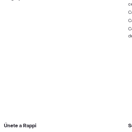
c
C
C
C
d
Únete a Rappi
S