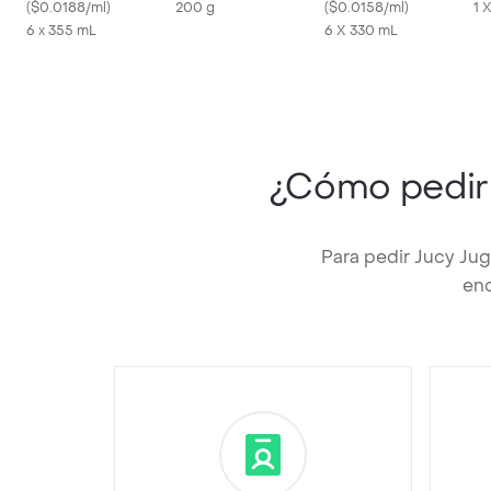
(
$0.0188/ml
)
200 g
(
$0.0158/ml
)
1 
6 x 355 mL
6 X 330 mL
¿Cómo pedi
Para pedir Jucy Ju
enc