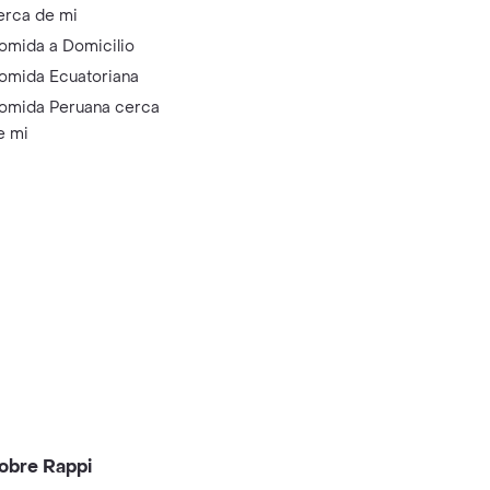
erca de mi
omida a Domicilio
omida Ecuatoriana
omida Peruana cerca
e mi
obre Rappi