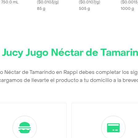
X 750.0 mL
(
$0.0103/g
)
Aprox
(
$0.0107/g
)
Racimo
(
$0.0015
85 g
505 g
1000 g
r
Jucy Jugo Néctar de Tamari
go Néctar de Tamarindo en Rappi debes completar los sig
argamos de llevarte el producto a tu domicilio a la brev