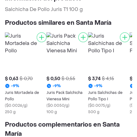
Salchicha De Pollo Juris T1 100 g
Productos similares en Santa María
$ 0,63
$ 0,70
$ 0,50
$ 0,55
$ 3,74
$ 4,15
$ 1
-
9
%
-
9
%
-
9
%
Juris Mortadela de
Juris Pack Salchicha
Juris Salchichas de
Juri
Pollo
Vienesa Mini
Pollo Tipo I
Poll
(
$0.0026/g
)
(
$0.0050/g
)
(
$0.0075/g
)
(
$0
250 g
100 g
500 g
200
Productos complementarios en Santa
María