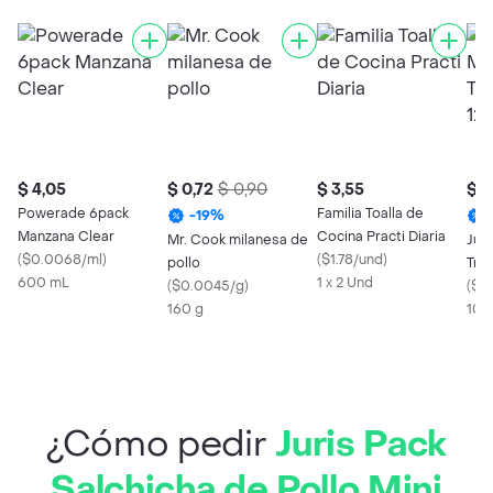
$ 4,05
$ 0,72
$ 0,90
$ 3,55
$ 0
Powerade 6pack
Familia Toalla de
-
19
%
Manzana Clear
Cocina Practi Diaria
Mr. Cook milanesa de
Jur
(
$0.0068/ml
)
(
$1.78/und
)
pollo
Trad
600 mL
1 x 2 Und
(
$0.0045/g
)
Tipo
(
$0
160 g
100
¿Cómo pedir
Juris Pack
Salchicha de Pollo Mini