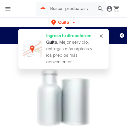
Quito
Regístrate
¿Nuevo en Rappi?
y disfruta de
Ingresa tu dirección en
envíos gratis por semanas
Aplican TyC
Quito
.
Mejor servicio,
entregas más rápidas y
los precios más
convenientes!