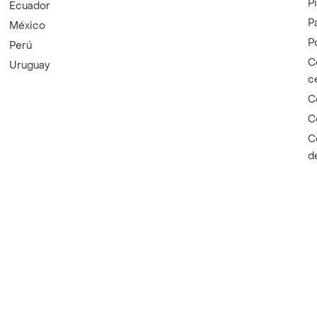
P
Ecuador
P
México
P
Perú
C
Uruguay
c
C
C
C
d