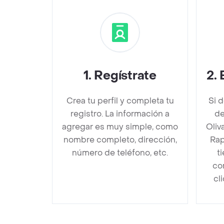
1
.
Regístrate
2
.
Crea tu perfil y completa tu
Si 
registro. La información a
de
agregar es muy simple, como
Oliv
nombre completo, dirección,
Rap
número de teléfono, etc.
t
co
cl