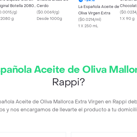
iginal Botella 2080
Cerdo
Chocolat
La Española Aceite de
0.0015/g
)
(
$0.0069/g
)
y Arroz 
(
$0.0234
Oliva Virgen Extra
x 2080 g
Desde 1000g
1 X 90 g
(
$0.0214/ml
)
1 X 250 mL
pañola Aceite de Oliva Mallo
Rappi?
pañola Aceite de Oliva Mallorca Extra Virgen en Rappi de
os y nos encargamos de llevarte el producto a tu domicili