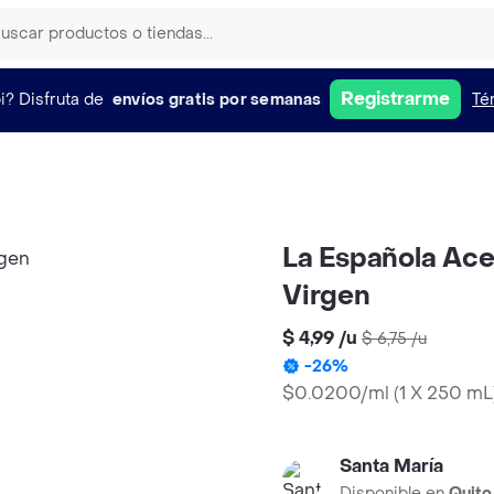
Registrarme
i?
Disfruta de
envíos gratis por semanas
Té
La Española Acei
Virgen
$ 4,99
/
u
$ 6,75
/
u
-
26
%
$0.0200/ml
(
1 X 250 mL
Santa María
Disponible en
Quito