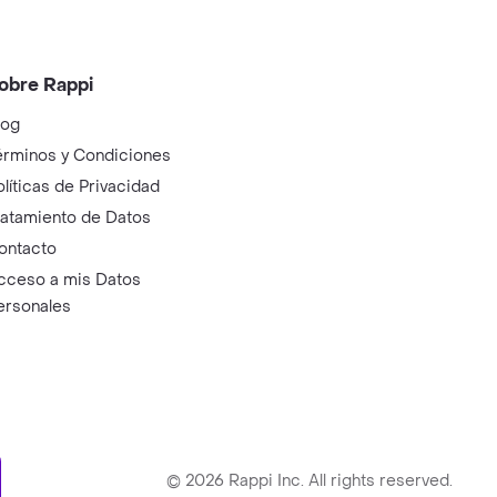
obre Rappi
log
érminos y Condiciones
olíticas de Privacidad
ratamiento de Datos
ontacto
cceso a mis Datos
ersonales
ry
©
2026
Rappi Inc. All rights reserved.