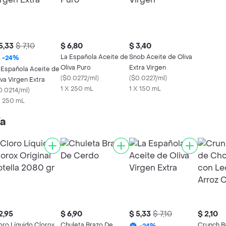
5,33
$ 7,10
$ 6,80
$ 3,40
La Española Aceite de
Snob Aceite de Oliva
-
24
%
Oliva Puro
Extra Virgen
 Española Aceite de
(
$0.0272/ml
)
(
$0.0227/ml
)
iva Virgen Extra
1 X 250 mL
1 X 150 mL
0.0214/ml
)
X 250 mL
ía
2,95
$ 6,90
$ 5,33
$ 7,10
$ 2,10
oro Líquido Clorox
Chuleta Brazo De
Crunch B
-
24
%