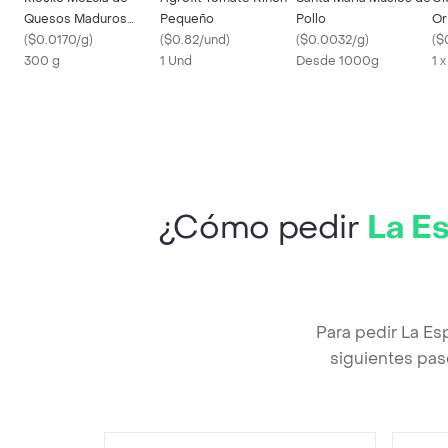
Quesos Maduros
Pequeño
Pollo
Or
Rallados Taco Cheese
(
$0.0170/g
)
(
$0.82/und
)
(
$0.0032/g
)
gr
(
$
300 g
1 Und
Desde 1000g
1 
¿Cómo pedir
La Es
Para pedir La Es
siguientes pas