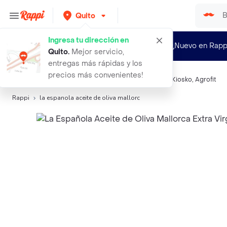
Quito
Ingresa tu dirección en
¿Nuevo en Rapp
Quito
.
Mejor servicio,
entregas más rápidas y los
precios más convenientes!
Búsquedas relacionadas:
Aceite
,
La Española
,
Snob
,
Kiosko
,
Agrofit
Rappi
la espanola aceite de oliva mallorc