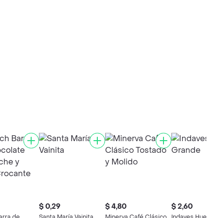
$ 0,29
$ 4,80
$ 2,60
arra de
Santa María Vainita
Minerva Café Clásico
Indaves Huevo 