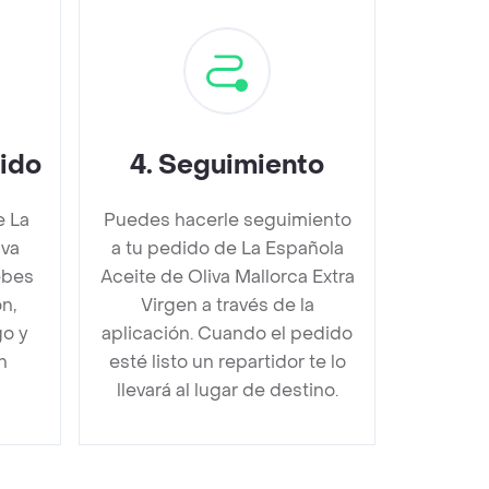
dido
4
.
Seguimiento
e La
Puedes hacerle seguimiento
iva
a tu pedido de La Española
ebes
Aceite de Oliva Mallorca Extra
n,
Virgen a través de la
go y
aplicación. Cuando el pedido
n
esté listo un repartidor te lo
llevará al lugar de destino.