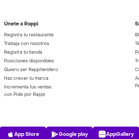
Únete a Rappi
S
Registra tu restaurante
B
Trabaja con nosotros
T
Registra tu tienda
P
Posiciones disponibles
T
Quiero ser Rappitendero
C
Haz crecer tu marca
A
P
Incrementa tus ventas
con Pide por Rappi
App Store
Play Store
AppGalle
App Store
Google play
AppGallery