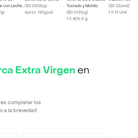
e con Leche
(
$0.0024/g
)
Tostado y Molido
(
$0.22/und
)
Crocante
/g
)
Aprox. 120g/ud
(
$0.0120/g
)
1 X 12 Und
1 X 400.0 g
rca Extra Virgen
en
bes completar los
o a la brevedad