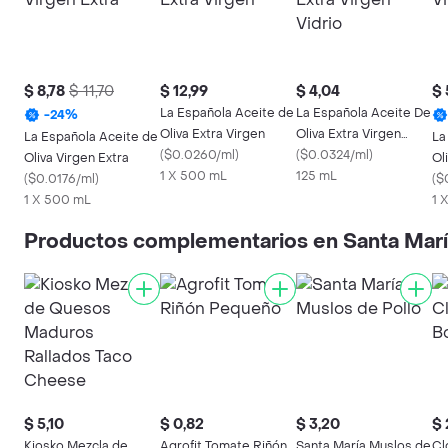
$ 8,78
$ 11,70
$ 12,99
$ 4,04
$ 
La Española Aceite de
La Española Aceite De
-
24
%
Oliva Extra Virgen
Oliva Extra Virgen
La Española Aceite de
La
(
$0.0260/ml
)
Vidrio
(
$0.0324/ml
)
Oliva Virgen Extra
Ol
1 X 500 mL
125 mL
(
$0.0176/ml
)
(
$
1 X 500 mL
1 
Productos complementarios en Santa Mar
$ 5,10
$ 0,82
$ 3,20
$ 
Kiosko Mezcla de
Agrofit Tomate Riñón
Santa María Muslos de
Cl