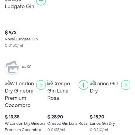
$ 9,72
Royal Ludgate Gin
0.0130/ml
$0
$ 13,35
$ 28,90
$ 15,70
$
W London Dry Ginebra
Crespo Gin Luna Rosa
Larios Gin Dry
G
Premium Cocombro
0.0413/ml
0.0210/ml
G