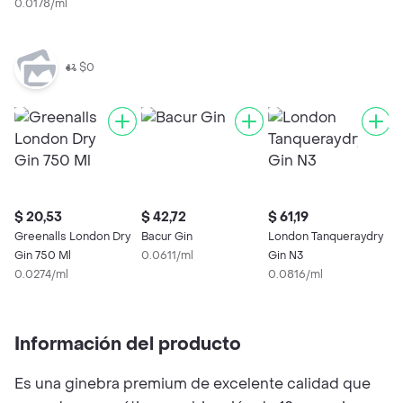
0.0178/ml
0
$0
$ 20,53
$ 42,72
$ 61,19
$
Greenalls London Dry
Bacur Gin
London Tanqueraydry
W
Gin 750 Ml
0.0611/ml
Gin N3
P
0.0274/ml
0.0816/ml
0
Información del producto
Es una ginebra premium de excelente calidad que