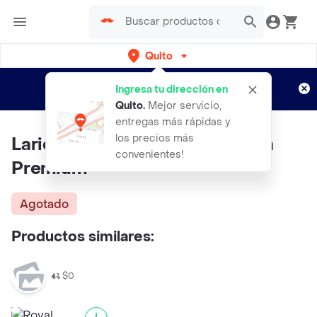
Quito
Regístrate
¿Nuevo en Rappi?
y disfruta de
Ingresa tu dirección en
envíos gratis por semanas
Aplican TyC
Quito
.
Mejor servicio,
entregas más rápidas y
los precios más
Larios 12 Ginebra Mediterránea
convenientes!
Premium
Agotado
Productos similares:
$0